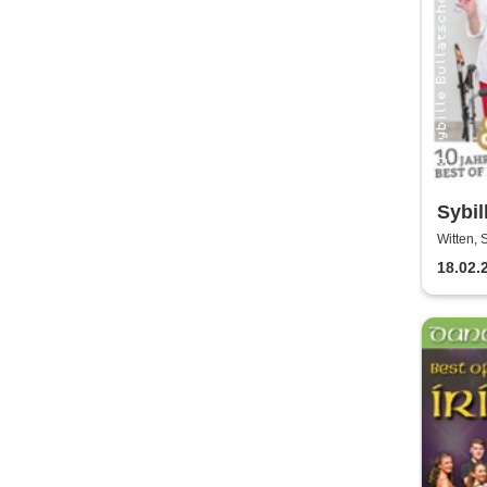
Sybil
Pfläg
Witten, 
18.02.