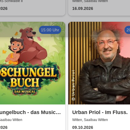
Ruhr
- neue Geschichten
MS Schwalbe II
Witten, Saalbau Witten
2026
16.09.2026
15:00 Uhr
2
ungelbuch - das Musical
Urban Priol - Im Fluss.
ater Liberi
Saalbau Witten
Witten, Saalbau Witten
2026
09.10.2026