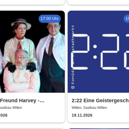
17:00 Uhr
1
Freund Harvey -
2:22 Eine Geistergesch
tergemeinde Volksbühne
Theatergemeinde Volk
Saalbau Witten
Witten, Saalbau Witten
n
Witten
2026
19.11.2026