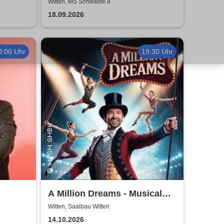
Schlagerstar TIMO & DJ
Witten, MS Schwalbe II
18.09.2026
0:00 Uhr
19:30 Uhr
A Million Dreams - Musical
Circus Show
Witten, Saalbau Witten
14.10.2026