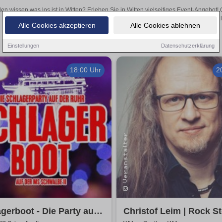
len wissen was los ist in Witten? Erleben Sie in Witten vielseitiges Event-Angebot
aufregende Veranstaltungen in Witten – hier finden al
Alle Cookies akzeptieren
Alle Cookies ablehnen
Einstellungen
Datenschutzerklärung
18:00 Uhr
2
gerboot - Die Party auf
Christof Leim | Rock Sto