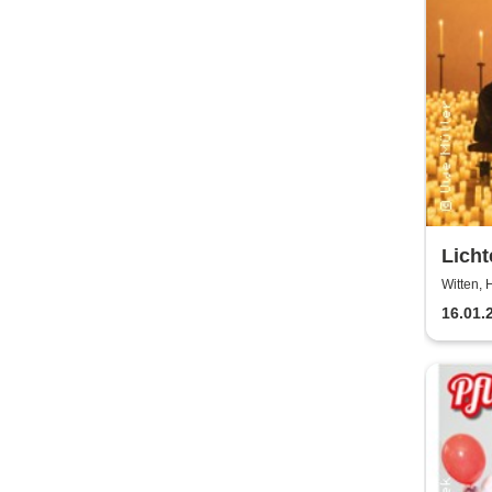
Lich
Mülle
Witten,
16.01.