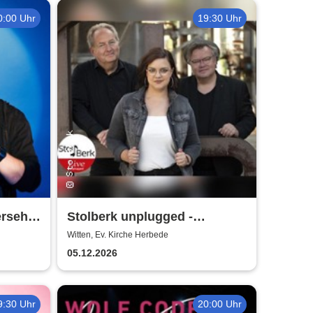
0:00 Uhr
19:30 Uhr
ersehn
Stolberk unplugged -
Weihnachtskonzert
Witten, Ev. Kirche Herbede
05.12.2026
9:30 Uhr
20:00 Uhr