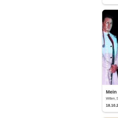
Mein 
Thea
Witten, 
Witte
18.10.