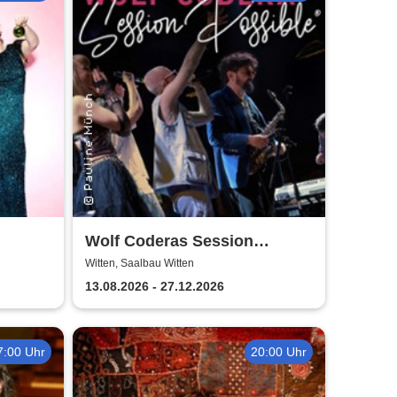
Wolf Coderas Session
Possible
Witten, Saalbau Witten
sbühne
13.08.2026 - 27.12.2026
7:00 Uhr
20:00 Uhr