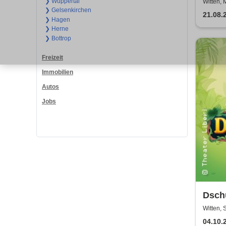
der 
❯ Wuppertal
Witten, 
❯ Gelsenkirchen
21.08.
❯ Hagen
❯ Herne
❯ Bottrop
Freizeit
Immobilien
Autos
Jobs
Dsch
| The
Witten, 
04.10.