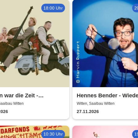
18:00 Uhr
2
 war die Zeit -
Hennes Bender - Wied
tergemeinde Volksbühne
macht Freude
Saalbau Witten
Witten, Saalbau Witten
n
2026
27.11.2026
10:30 Uhr
1