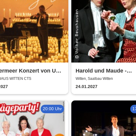
termeer Konzert von Uwe
Harold und Maude -
r
Theatergemeinde Volk
 HAUS WITTEN CTS
Witten, Saalbau Witten
Witten
2027
24.01.2027
20:00 Uhr
1