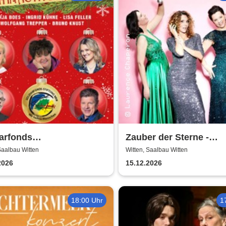
arfonds
Zauber der Sterne -
nachtsmatinee - Das
Weihnachtskonzert |
Saalbau Witten
Witten, Saalbau Witten
e kommt zum Schluss
Theatergemeinde Volk
2026
15.12.2026
r-Trepper-Boes-Kühne-
Witten
t
18:00 Uhr
1