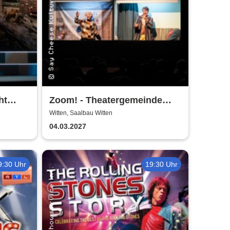
ht
Zoom! - Theatergemeinde
Volksbühne Witten
Witten, Saalbau Witten
sbühne
04.03.2027
9:30 Uhr
19:30 Uhr