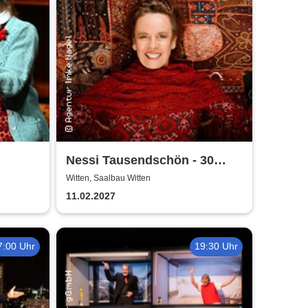
Nessi Tausendschön - 30
sbühne
Jahre Zenit
Witten, Saalbau Witten
11.02.2027
7:00 Uhr
19:30 Uhr