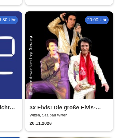
9:30 Uhr
20:00 Uhr
ichte -
3x Elvis! Die große Elvis-
sbühne
Zeitreise! - Shaky Everett,
Witten, Saalbau Witten
Oliver Steinhoff, Brian Troy
20.11.2026