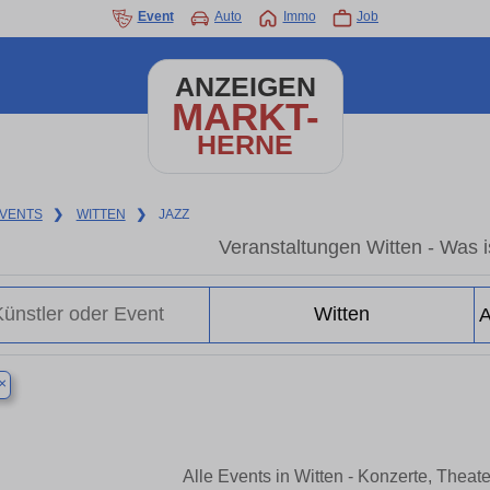
Event
Auto
Immo
Job
ANZEIGEN
MARKT-
HERNE
VENTS
❯
WITTEN
❯
JAZZ
Veranstaltungen Witten - Was is
×
Alle Events in Witten - Konzerte, Thea