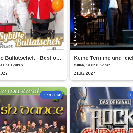
le Bullatschek - Best of
Keine Termine und leic
eparty
einen sitzen -
Saalbau Witten
Witten, Saalbau Witten
Theatergemeinde Volk
2027
21.02.2027
Witten
19:30 Uhr
1