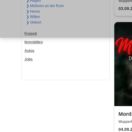
❯ Hagen
Wupperta
❯ Mülheim an der Ruhr
03.09.
❯ Herne
❯ Witten
❯ Velbert
Freizeit
Immobilien
Autos
Jobs
Mords
Krimi
Wupperta
Wuppert
04.09.