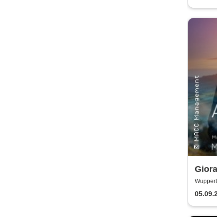
Giora
Worl
Wupperta
05.09.