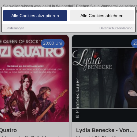
Sie wollen wissen was los ist in Wuppertal? Erleben Sie in Wuppertal vielseitig
Theateraufführungen oder aufregende Veranstaltungen in Wuppertal – 
Alle Cookies akzeptieren
Alle Cookies ablehnen
Einstellungen
Datenschutzerklärung
20:00 Uhr
2
Quatro
Lydia Benecke - Von