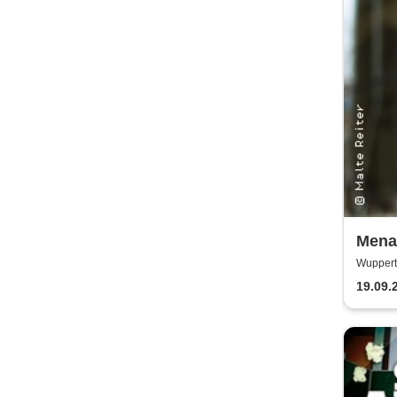
Mena
Klass
Wuppert
Gemeind
Klavie
19.09.
Meist