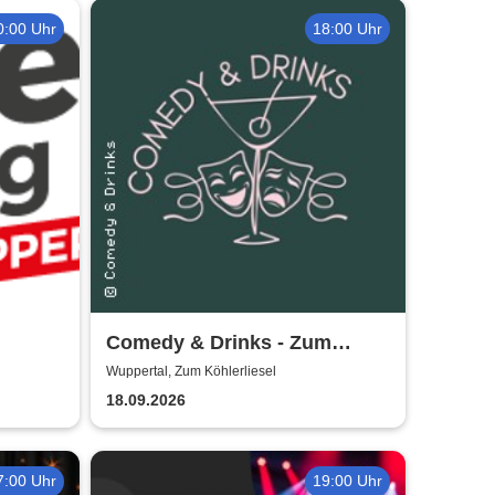
0:00 Uhr
18:00 Uhr
Comedy & Drinks - Zum
Köhlerliesel
Wuppertal, Zum Köhlerliesel
18.09.2026
7:00 Uhr
19:00 Uhr