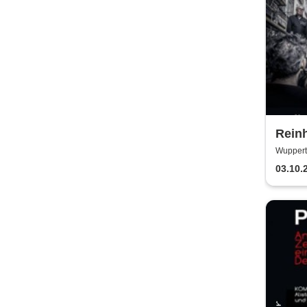
Reinh
Kurz
Wupperta
Rhue
03.10.