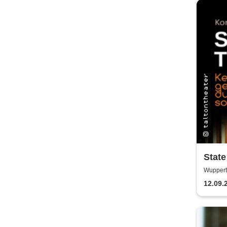
State
von 
Wupperta
12.09.