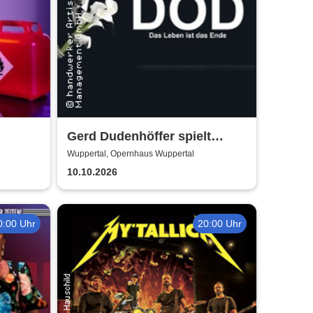
Gerd Dudenhöffer spielt
Heinz Becker
Wuppertal, Opernhaus Wuppertal
10.10.2026
0:00 Uhr
20:00 Uhr