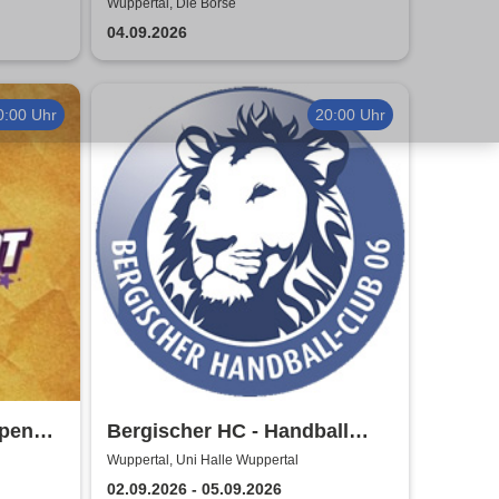
und
Wuppertal, Die Börse
04.09.2026
0:00 Uhr
20:00 Uhr
Open
Bergischer HC - Handball
Bundesliga Saison 2026/27
Wuppertal, Uni Halle Wuppertal
02.09.2026 - 05.09.2026