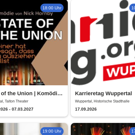
18:00 Uhr
1
 of the Union | Komödie
Karrieretag Wuppertal
Nick Hornby
l, Talton Theater
Wuppertal, Historische Stadthalle
2026 - 07.03.2027
17.09.2026
19:00 Uhr
1