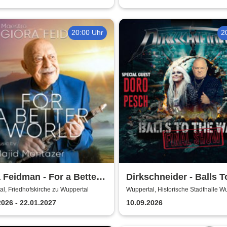
20:00 Uhr
2
 Feidman - For a Better
Dirkschneider - Balls T
d
Wall
l, Friedhofskirche zu Wuppertal
Wuppertal, Historische Stadthalle W
2026 - 22.01.2027
10.09.2026