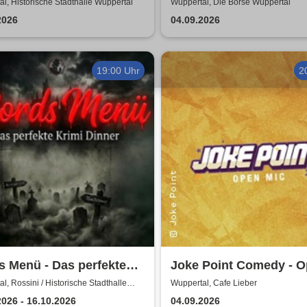
Hochstapelei, Betrug 
l, Historische Stadthalle Wuppertal
Wuppertal, Die Börse Wuppertal
Gaslighting
2026
04.09.2026
19:00 Uhr
2
 Menü - Das perfekte
Joke Point Comedy - 
 Dinner
Mic | Cafe Lieber
l, Rossini / Historische Stadthalle
Wuppertal, Cafe Lieber
al
2026 - 16.10.2026
04.09.2026