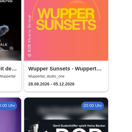
it des
Wupper Sunsets - Wuppertals
No. 1 Rooftop Event
 Wuppertal
Wuppertal, studio_one
28.08.2026 - 05.12.2026
0:00 Uhr
20:00 Uhr