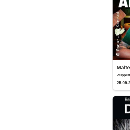
Malte
Antis
Wuppert
25.09.