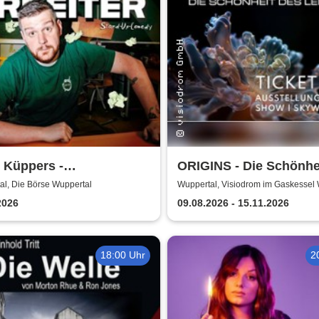
 Küppers -
ORIGINS - Die Schönhe
ozialarbeiter
Lebens
al, Die Börse Wuppertal
Wuppertal, Visiodrom im Gaskessel
2026
09.08.2026 - 15.11.2026
18:00 Uhr
2