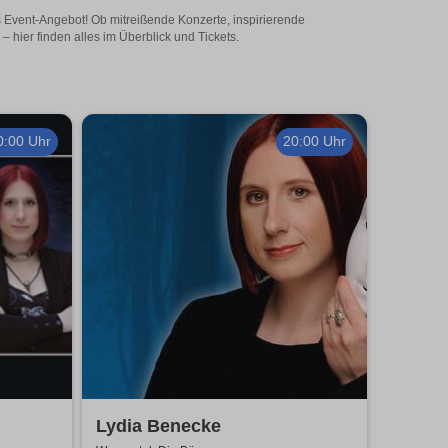
es Event-Angebot! Ob mitreißende Konzerte, inspirierende
hier finden alles im Überblick und Tickets.
0:00 Uhr
20:00 Uhr
Lydia Benecke