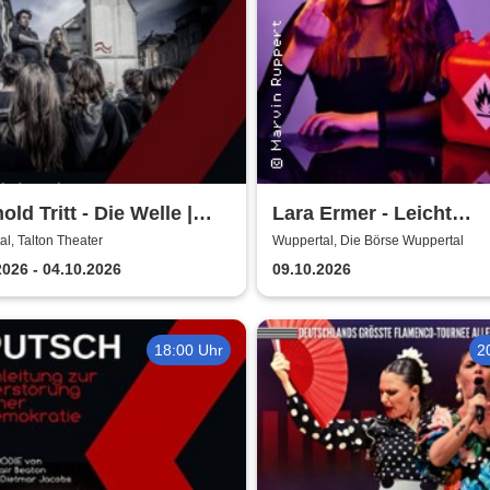
old Tritt - Die Welle |
Lara Ermer - Leicht
geschichte von Morton
entflammbar
l, Talton Theater
Wuppertal, Die Börse Wuppertal
 & Ron Jones
2026 - 04.10.2026
09.10.2026
18:00 Uhr
2