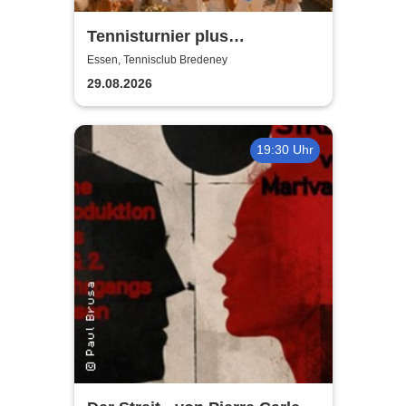
Tennisturnier plus
Wimbledon Chic Party
Essen, Tennisclub Bredeney
29.08.2026
19:30 Uhr