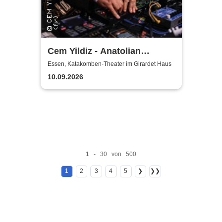
Cem Yildiz - Anatolian
Electro-Folk
Essen, Katakomben-Theater im Girardet Haus
10.09.2026
1 - 30 von 500
1
2
3
4
5
❯
❯❯