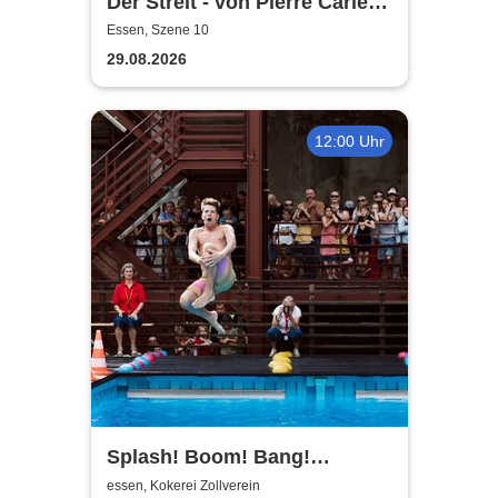
Der Streit - von Pierre Carlet
de Chamblain de Marivaux
Essen, Szene 10
29.08.2026
12:00 Uhr
Splash! Boom! Bang!
Arschbomben-Contest auf
essen, Kokerei Zollverein