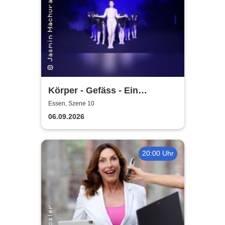
Körper - Gefäss - Ein
Tanztheaterstück von
Essen, Szene 10
machura.collective
06.09.2026
20:00 Uhr