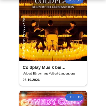
19:00 Uhr
Coldplay Musik bei
Kerzenschein
Velbert, Bürgerhaus Velbert-Langenberg
08.10.2026
19:00 Uhr