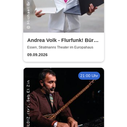
Andrea Volk - Flurfunk! Büro
und Bekloppte
Essen, Stratmanns Theater im Europahaus
09.09.2026
21:00 Uhr