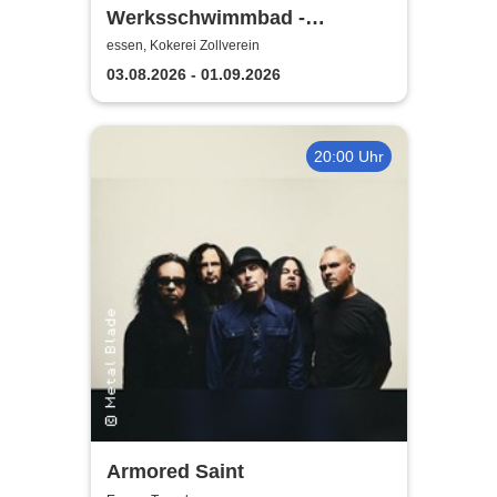
Werksschwimmbad -
Badespaß auf der Kokerei
essen, Kokerei Zollverein
Zollverein
03.08.2026 - 01.09.2026
20:00 Uhr
Armored Saint