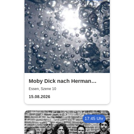
Moby Dick nach Herman
Melville | Eine Produktion des
Essen, Szene 10
3. Jahrgangs
15.08.2026
17:45 Uhr