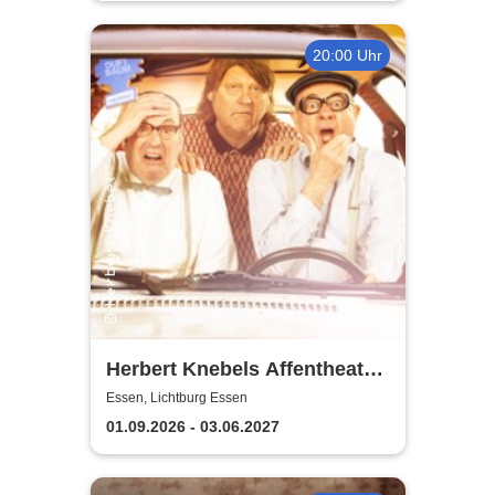
20:00 Uhr
Herbert Knebels Affentheater
- Voll Karacho!
Essen, Lichtburg Essen
01.09.2026 - 03.06.2027