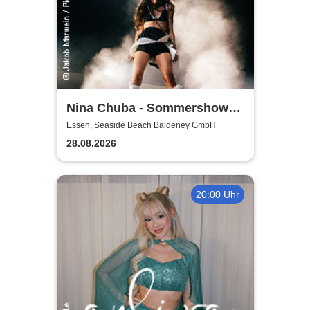
Nina Chuba - Sommershows
2026
Essen, Seaside Beach Baldeney GmbH
28.08.2026
20:00 Uhr