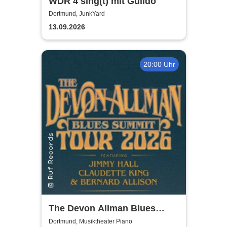
WDR 4 sing(t) mit Guildo
Dortmund, JunkYard
13.09.2026
20:00 Uhr
The Devon Allman Blues
Summit - European Tour 2026
Dortmund, Musiktheater Piano