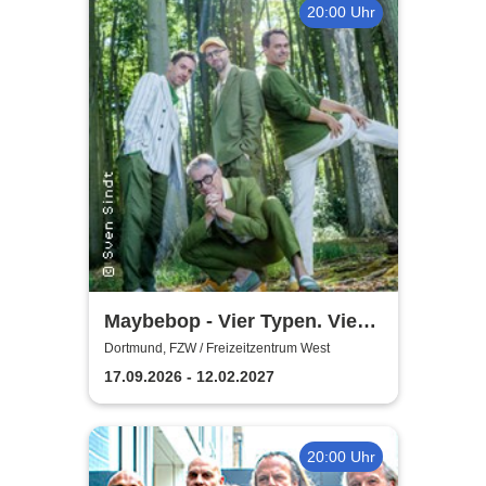
20:00 Uhr
Maybebop - Vier Typen. Vier
Mikrofone. Sonst nichts.
Dortmund, FZW / Freizeitzentrum West
17.09.2026 - 12.02.2027
20:00 Uhr