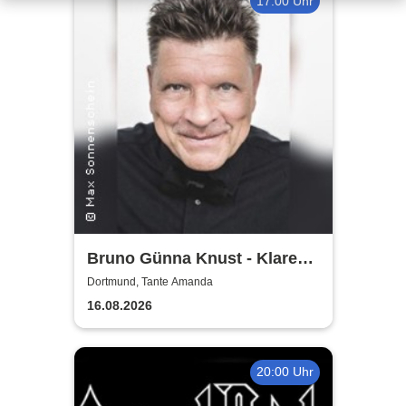
17:00 Uhr
Bruno Günna Knust - Klare
Kante im Biergarten 2026
Dortmund, Tante Amanda
16.08.2026
20:00 Uhr