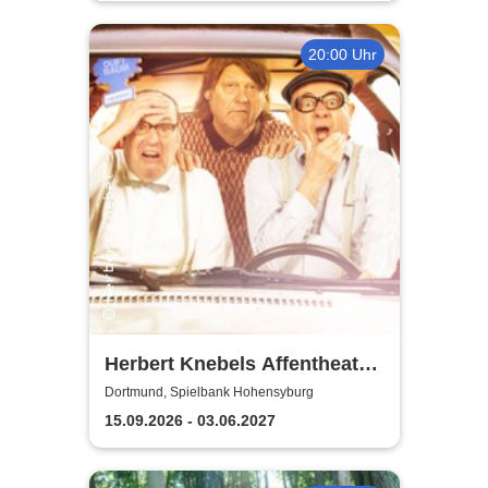
20:00 Uhr
Herbert Knebels Affentheater
- Voll Karacho!
Dortmund, Spielbank Hohensyburg
15.09.2026 - 03.06.2027