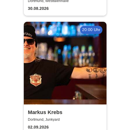
Ehe - eine feindliche
Dortmund, Westfalenhalle
Übernahme
30.08.2026
20:00 Uhr
Markus Krebs
Dortmund, Junkyard
02.09.2026