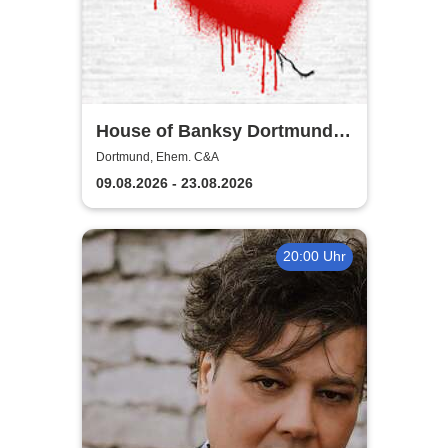
House of Banksy Dortmund |
Zeitfensterticket
Dortmund, Ehem. C&A
09.08.2026 - 23.08.2026
20:00 Uhr