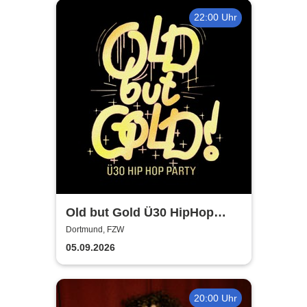
22:00 Uhr
Old but Gold Ü30 HipHop
Party
Dortmund, FZW
05.09.2026
20:00 Uhr