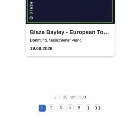
Blaze Bayley - European Tour
2026
Dortmund, Musiktheater Piano
19.09.2026
1 - 30 von 500
1
2
3
4
5
❯
❯❯