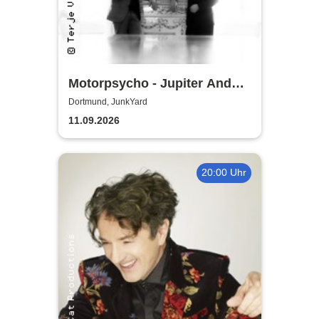
Motorpsycho - Jupiter And
Beyond The Infinite Tour 2026
Dortmund, JunkYard
11.09.2026
20:00 Uhr