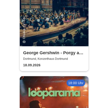
George Gershwin - Porgy and
Bess | Konzerthaus
Dortmund, Konzerthaus Dortmund
Dortmund
18.09.2026
18:00 Uhr