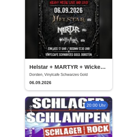
Helstar + MARTYR + Wicked
Angle LIVE
Dorsten, Vinylcafe Schwarzes Gold
06.09.2026
20:00 Uhr