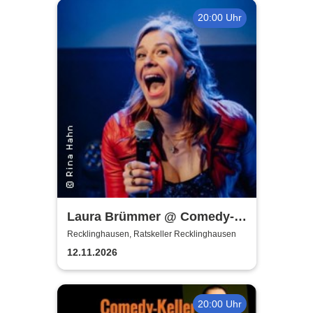
20:00 Uhr
Laura Brümmer @ Comedy-
Keller | Hochgestapelt
Recklinghausen, Ratskeller Recklinghausen
12.11.2026
20:00 Uhr