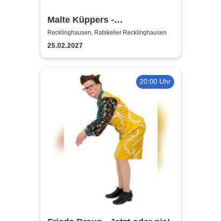
Malte Küppers -
Antisozialarbeiter
Recklinghausen, Ratskeller Recklinghausen
25.02.2027
20:00 Uhr