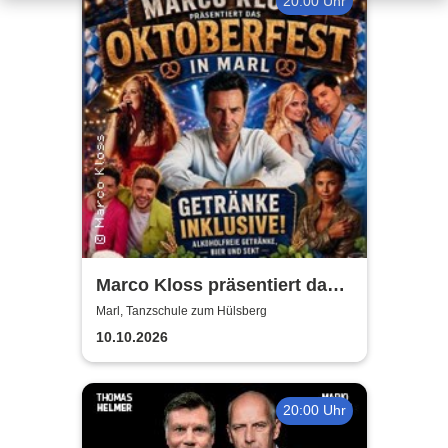
20:00 Uhr
Marco Kloss präsentiert das
Oktoberfest
Marl, Tanzschule zum Hülsberg
10.10.2026
20:00 Uhr