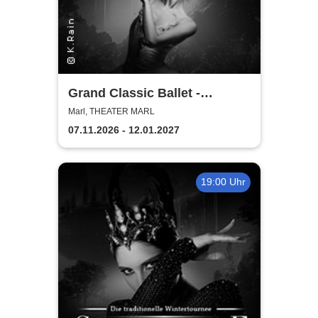
Grand Classic Ballet -
Schwanensee - Jenseits der
Marl, THEATER MARL
Bühne mit live Streichquartett
07.11.2026 - 12.01.2027
19:00 Uhr