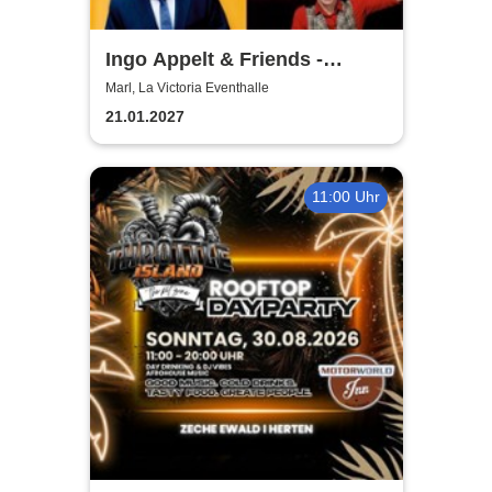
Ingo Appelt & Friends -
Püttkultur Comedy XXL
Marl, La Victoria Eventhalle
21.01.2027
11:00 Uhr