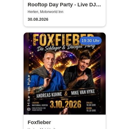
Rooftop Day Party - Live DJ,
Afro House & Summervibes |
Herten, Motorworld Inn
Motorworld Inn Herten
30.08.2026
19:30 Uhr
Foxfieber