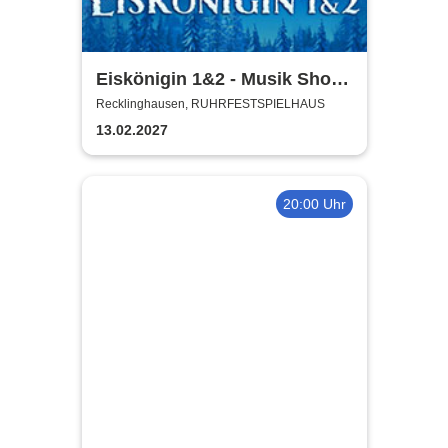
Eiskönigin 1&2 - Musik Show
auf Eis
Recklinghausen, RUHRFESTSPIELHAUS
13.02.2027
20:00 Uhr