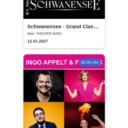
Schwanensee - Grand Classic
Ballet - Die traditionelle
Marl, THEATER MARL
Wintertournee
12.01.2027
20:00 Uhr