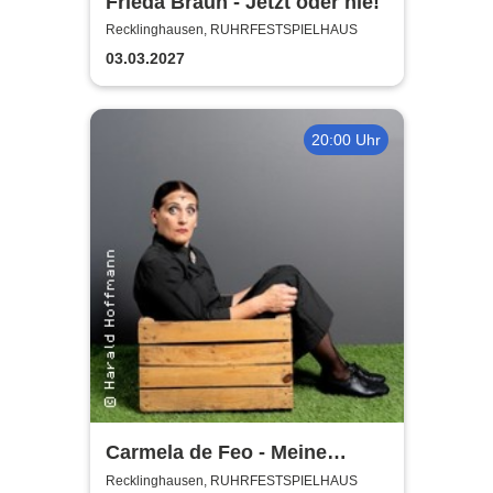
Frieda Braun - Jetzt oder nie!
Recklinghausen, RUHRFESTSPIELHAUS
03.03.2027
20:00 Uhr
Carmela de Feo - Meine
besten Knaller
Recklinghausen, RUHRFESTSPIELHAUS