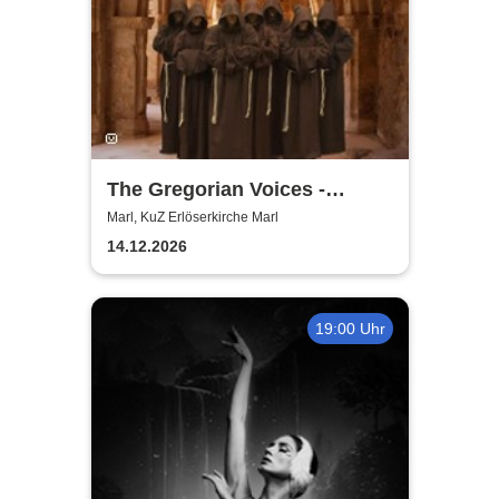
The Gregorian Voices -
Gregorianik zur
Marl, KuZ Erlöserkirche Marl
Weihnachtszeit
14.12.2026
19:00 Uhr