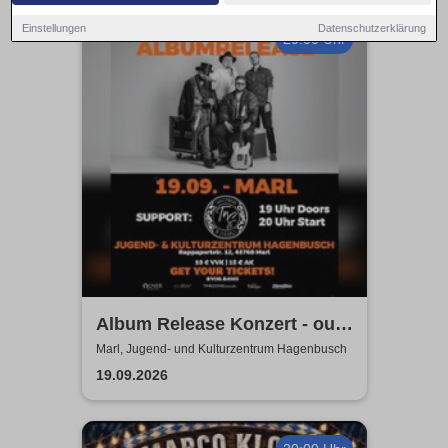
Einstellungen
Datenschutzerklärung
20:00 Uhr
Album Release Konzert - out
of style
Marl, Jugend- und Kulturzentrum Hagenbusch
19.09.2026