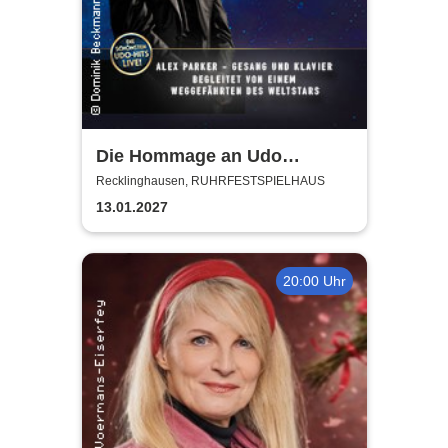
Die Hommage an Udo
Jürgens - Das Konzert mit
Recklinghausen, RUHRFESTSPIELHAUS
Alex Parker
13.01.2027
20:00 Uhr