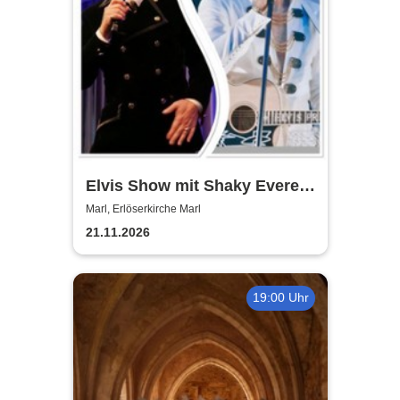
Elvis Show mit Shaky Everett
und Brian Troy - die Elvis
Marl, Erlöserkirche Marl
Christmas, Gospel und
21.11.2026
Rock`n´Roll Show
19:00 Uhr