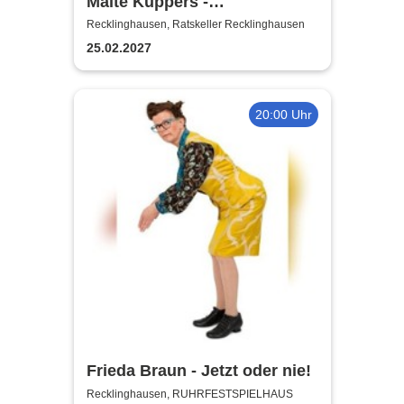
Malte Küppers -
Antisozialarbeiter
Recklinghausen, Ratskeller Recklinghausen
25.02.2027
20:00 Uhr
Frieda Braun - Jetzt oder nie!
Recklinghausen, RUHRFESTSPIELHAUS