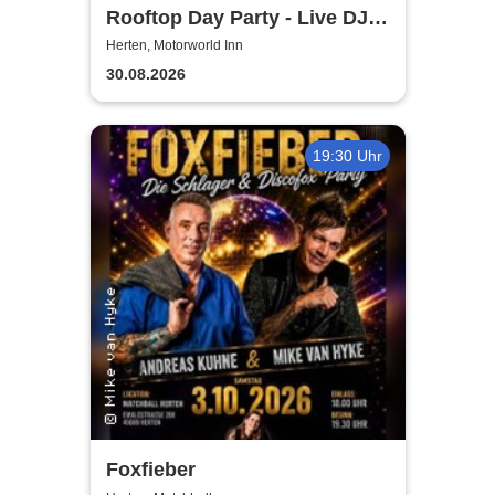
Rooftop Day Party - Live DJ,
Afro House & Summervibes |
Herten, Motorworld Inn
Motorworld Inn Herten
30.08.2026
19:30 Uhr
Foxfieber