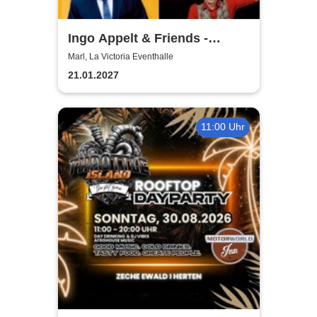
Ingo Appelt & Friends -
Püttkultur Comedy XXL
Marl, La Victoria Eventhalle
21.01.2027
11:00 Uhr