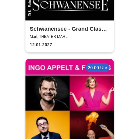
Schwanensee - Grand Classic
Ballet - Die traditionelle
Marl, THEATER MARL
Wintertournee
12.01.2027
20:00 Uhr