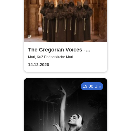
The Gregorian Voices -
Gregorianik zur
Marl, KuZ Erlöserkirche Marl
Weihnachtszeit
14.12.2026
19:00 Uhr