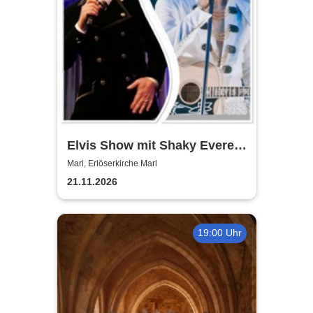
Elvis Show mit Shaky Everett
und Brian Troy - die Elvis
Marl, Erlöserkirche Marl
Christmas, Gospel und
21.11.2026
Rock`n´Roll Show
19:00 Uhr