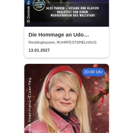
Die Hommage an Udo
Jürgens - Das Konzert mit
Recklinghausen, RUHRFESTSPIELHAUS
Alex Parker
13.01.2027
20:00 Uhr