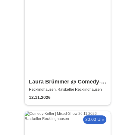
Laura Brümmer @ Comedy-
Keller | Hochgestapelt
Recklinghausen, Ratskeller Recklinghausen
12.11.2026
20:00 Uhr