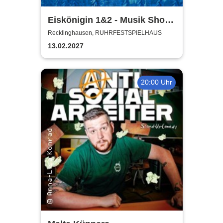
Eiskönigin 1&2 - Musik Show
auf Eis
Recklinghausen, RUHRFESTSPIELHAUS
13.02.2027
20:00 Uhr