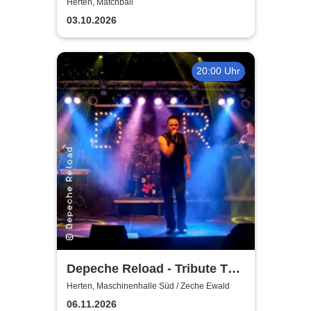
Herten, Matchball
03.10.2026
20:00 Uhr
Depeche Reload - Tribute To
Depeche Mode
Herten, Maschinenhalle Süd / Zeche Ewald
06.11.2026