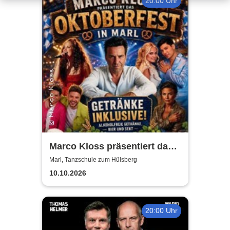
20:00 Uhr
Marco Kloss präsentiert das
Oktoberfest
Marl, Tanzschule zum Hülsberg
10.10.2026
20:00 Uhr