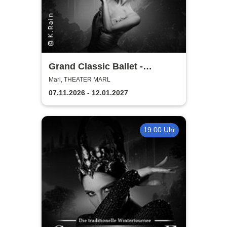
Grand Classic Ballet -
Schwanensee - Jenseits der
Marl, THEATER MARL
Bühne mit live Streichquartett
07.11.2026 - 12.01.2027
19:00 Uhr