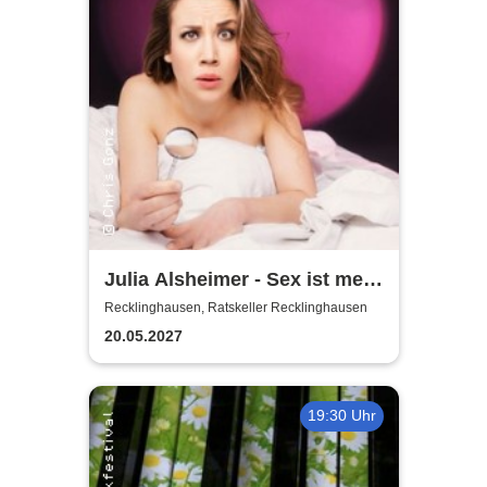
Julia Alsheimer - Sex ist mehr
als nur 'ne Nummer
Recklinghausen, Ratskeller Recklinghausen
20.05.2027
19:30 Uhr