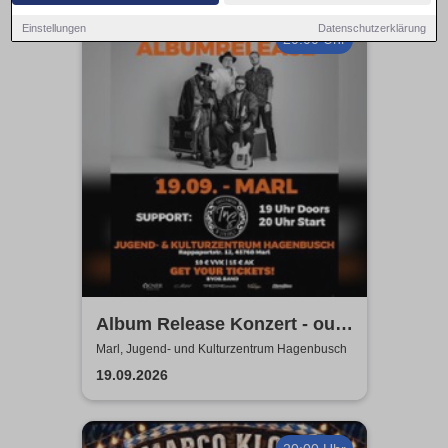
Einstellungen
Datenschutzerklärung
20:00 Uhr
Album Release Konzert - out
of style
Marl, Jugend- und Kulturzentrum Hagenbusch
19.09.2026