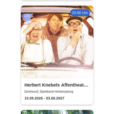
20:00 Uhr
Herbert Knebels Affentheater
- Voll Karacho!
Dortmund, Spielbank Hohensyburg
15.09.2026 - 03.06.2027