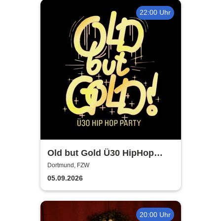
22:00 Uhr
Old but Gold Ü30 HipHop
Party
Dortmund, FZW
05.09.2026
20:00 Uhr