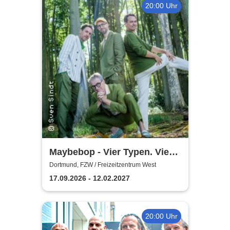
20:00 Uhr
Maybebop - Vier Typen. Vier
Mikrofone. Sonst nichts.
Dortmund, FZW / Freizeitzentrum West
17.09.2026 - 12.02.2027
20:00 Uhr