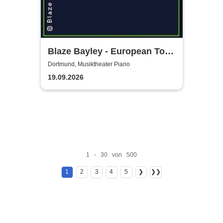
Blaze Bayley - European Tour
2026
Dortmund, Musiktheater Piano
19.09.2026
1 - 30 von 500
1
2
3
4
5
❯
❯❯