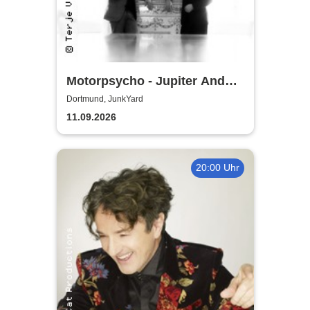
Motorpsycho - Jupiter And
Beyond The Infinite Tour 2026
Dortmund, JunkYard
11.09.2026
20:00 Uhr