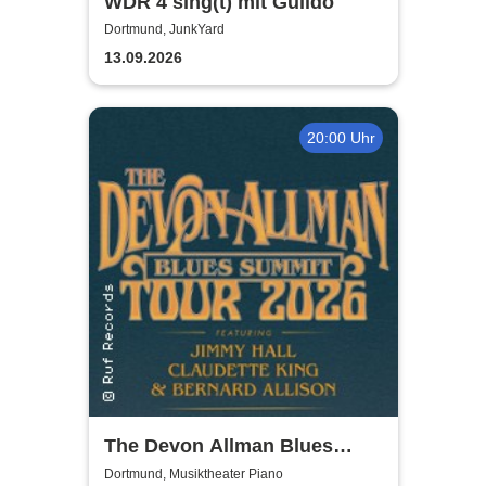
WDR 4 sing(t) mit Guildo
Dortmund, JunkYard
13.09.2026
20:00 Uhr
The Devon Allman Blues
Summit - European Tour 2026
Dortmund, Musiktheater Piano