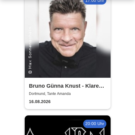
17:00 Uhr
Bruno Günna Knust - Klare
Kante im Biergarten 2026
Dortmund, Tante Amanda
16.08.2026
20:00 Uhr