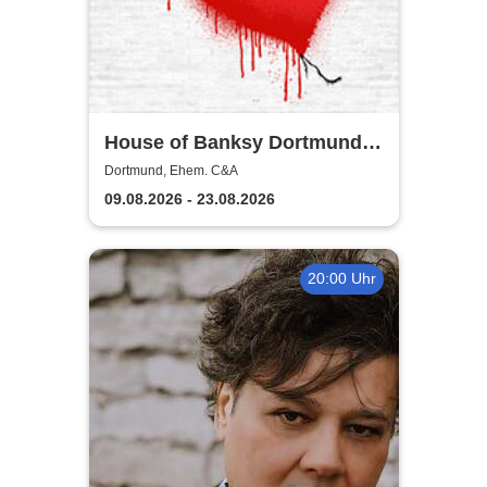
House of Banksy Dortmund |
Zeitfensterticket
Dortmund, Ehem. C&A
09.08.2026 - 23.08.2026
20:00 Uhr