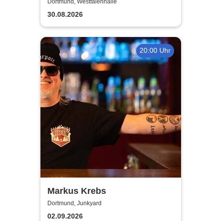
Ehe - eine feindliche
Dortmund, Westfalenhalle
Übernahme
30.08.2026
20:00 Uhr
Markus Krebs
Dortmund, Junkyard
02.09.2026