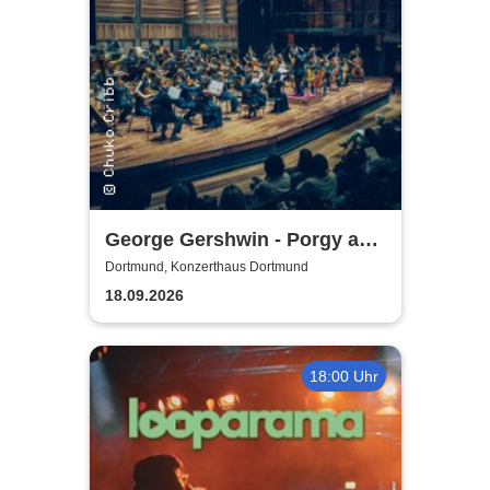
George Gershwin - Porgy and
Bess | Konzerthaus
Dortmund, Konzerthaus Dortmund
Dortmund
18.09.2026
18:00 Uhr