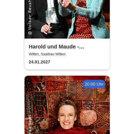
Harold und Maude -
Theatergemeinde Volksbühne
Witten, Saalbau Witten
Witten
24.01.2027
20:00 Uhr