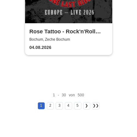
Rose Tattoo - Rock'n'Roll
Outlaws – One Last Ride
Bochum, Zeche Bochum
04.08.2026
1 - 30 von 500
1
2
3
4
5
❯
❯❯