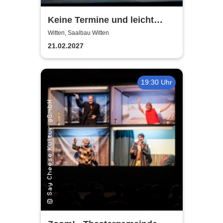
Keine Termine und leicht
einen sitzen -
Witten, Saalbau Witten
Theatergemeinde Volksbühne
21.02.2027
Witten
19:30 Uhr