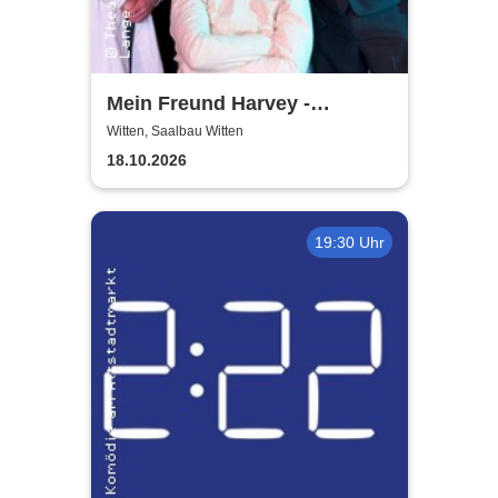
Mein Freund Harvey -
Theatergemeinde Volksbühne
Witten, Saalbau Witten
Witten
18.10.2026
19:30 Uhr