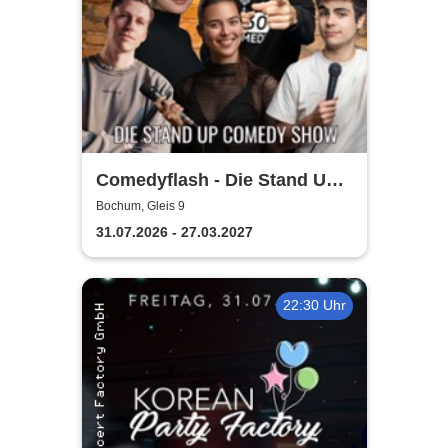
Comedyflash - Die Stand Up
Comedy Show in Bochum
Bochum, Gleis 9
31.07.2026 - 27.03.2027
22:30 Uhr