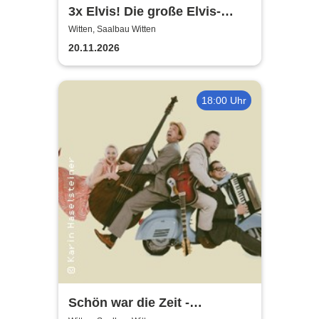
3x Elvis! Die große Elvis-
Zeitreise! - Shaky Everett,
Witten, Saalbau Witten
Oliver Steinhoff, Brian Troy
20.11.2026
18:00 Uhr
Schön war die Zeit -