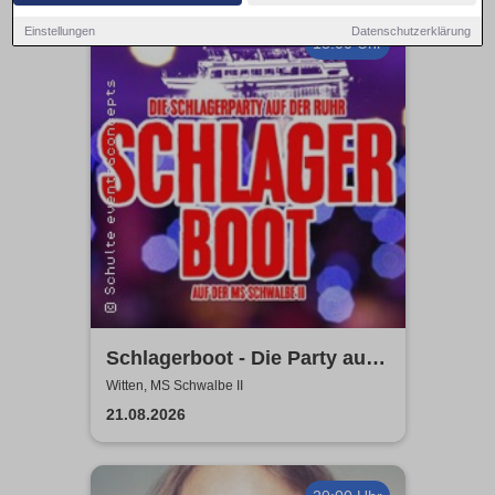
Einstellungen
Datenschutzerklärung
18:00 Uhr
Schlagerboot - Die Party auf
der Ruhr
Witten, MS Schwalbe II
21.08.2026