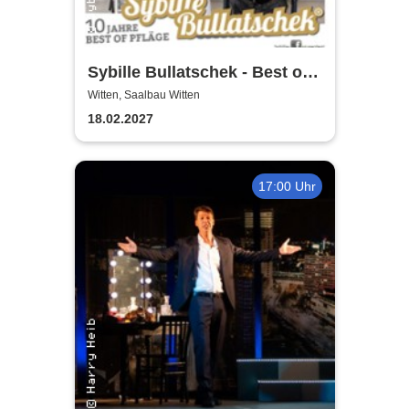
Sybille Bullatschek - Best of
Pflägeparty
Witten, Saalbau Witten
18.02.2027
17:00 Uhr