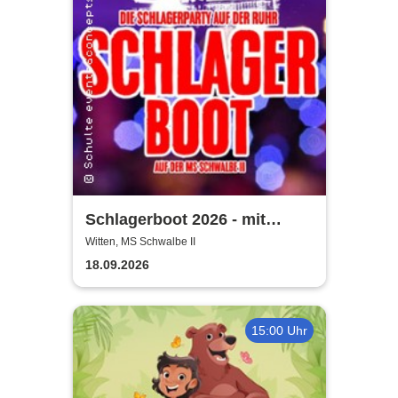
Schlagerboot 2026 - mit
Schlagerstar TIMO & DJ
Witten, MS Schwalbe II
18.09.2026
15:00 Uhr