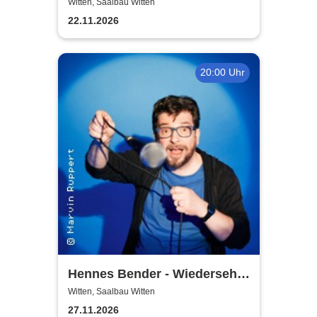
Theatergemeinde Volksbühne
Witten, Saalbau Witten
Witten
22.11.2026
20:00 Uhr
Hennes Bender - Wiedersehn
macht Freude
Witten, Saalbau Witten
27.11.2026