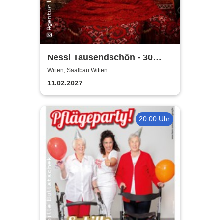
Nessi Tausendschön - 30
Jahre Zenit
Witten, Saalbau Witten
11.02.2027
20:00 Uhr