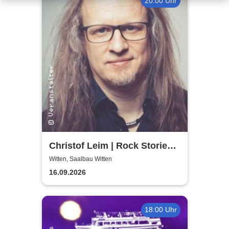
20:00 Uhr
Christof Leim | Rock Stories II
- neue Geschichten
Witten, Saalbau Witten
16.09.2026
18:00 Uhr