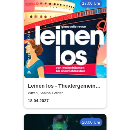
17:00 Uhr
Leinen los - Theatergemeinde
Volksbühne Witten
Witten, Saalbau Witten
18.04.2027
20:00 Uhr