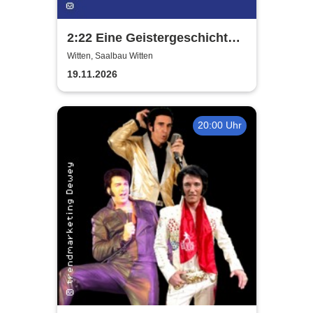
2:22 Eine Geistergeschichte -
Theatergemeinde Volksbühne
Witten, Saalbau Witten
Witten
19.11.2026
20:00 Uhr