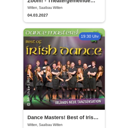
Zoom! - Theatergemeinde
Volksbühne Witten
Witten, Saalbau Witten
04.03.2027
19:30 Uhr
Dance Masters! Best of Irish
Dance
Witten, Saalbau Witten