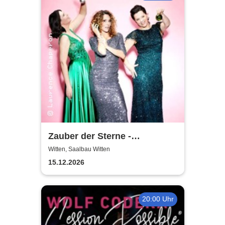
Zauber der Sterne -
Weihnachtskonzert |
Witten, Saalbau Witten
Theatergemeinde Volksbühne
15.12.2026
Witten
20:00 Uhr