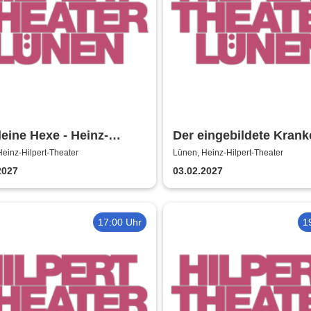
leine Hexe - Heinz-
Der eingebildete Krank
rt-Theater
Heinz-Hilpert-Theater
einz-Hilpert-Theater
Lünen, Heinz-Hilpert-Theater
2027
03.02.2027
17:00 Uhr
1