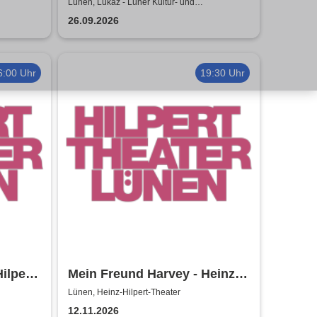
Lünen, Lükaz - Lüner Kultur- und
Aktionszentrum
26.09.2026
6:00 Uhr
19:30 Uhr
ilpert-
Mein Freund Harvey - Heinz-
Hilpert-Theater
Lünen, Heinz-Hilpert-Theater
12.11.2026