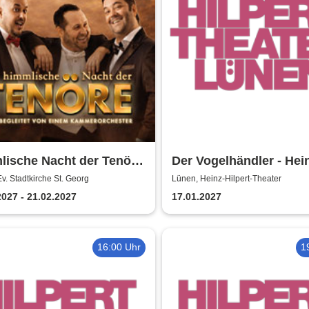
lische Nacht der Tenöre
Der Vogelhändler - Hei
 Original - Live und ohne
Hilpert-Theater
v. Stadtkirche St. Georg
Lünen, Heinz-Hilpert-Theater
ische Verstärkung
2027 - 21.02.2027
17.01.2027
16:00 Uhr
1