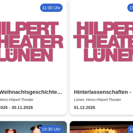
11:00 Uhr
1
Weihnachtsgeschichte -
Hinterlassenschaften -
-Hilpert-Theater Lünen
Hilpert-Theater
einz-Hilpert-Theater
Lünen, Heinz-Hilpert-Theater
2026 - 30.11.2026
01.12.2026
19:30 Uhr
1