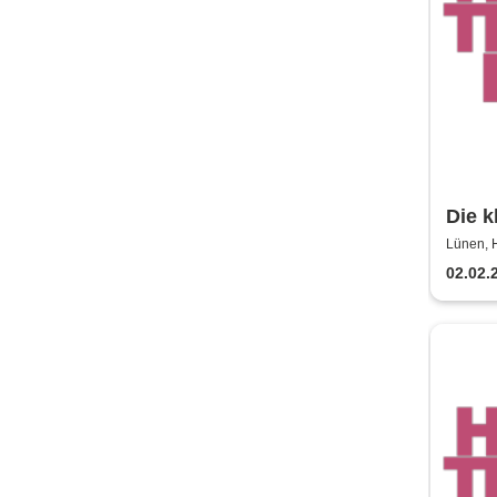
Die k
Hilpe
Lünen, H
02.02.