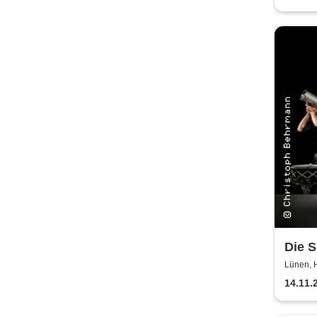
Die 
Lünen, H
14.11.