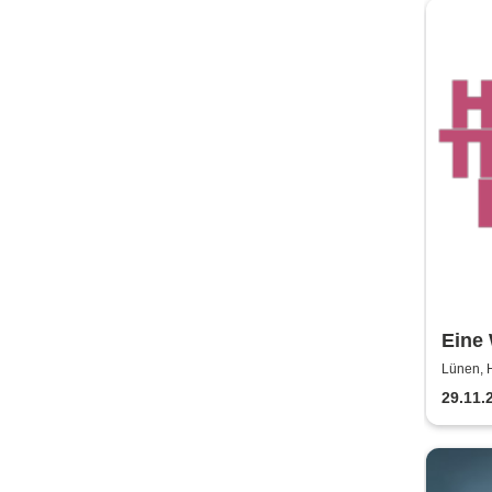
Eine 
Heinz
Lünen, H
29.11.