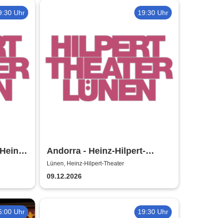
9:30 Uhr
19:30 Uhr
 Heinz-
Andorra - Heinz-Hilpert-
Theater
Lünen, Heinz-Hilpert-Theater
09.12.2026
6:00 Uhr
19:30 Uhr