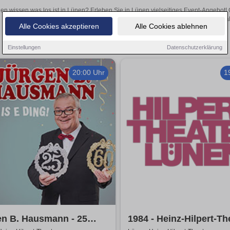
len wissen was los ist in Lünen? Erleben Sie in Lünen vielseitiges Event-Angebot!
aufregende Veranstaltungen in Lünen – hier finden al
Alle Cookies akzeptieren
Alle Cookies ablehnen
Einstellungen
Datenschutzerklärung
20:00 Uhr
1
en B. Hausmann - 25
1984 - Heinz-Hilpert-Th