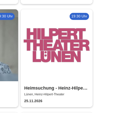
9:30 Uhr
19:30 Uhr
Heimsuchung - Heinz-Hilpert-
Theater
Lünen, Heinz-Hilpert-Theater
25.11.2026