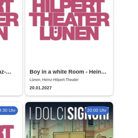
nz-
Boy in a white Room - Heinz-
Hilpert-Theater
Lünen, Heinz-Hilpert-Theater
20.01.2027
9:30 Uhr
20:00 Uhr