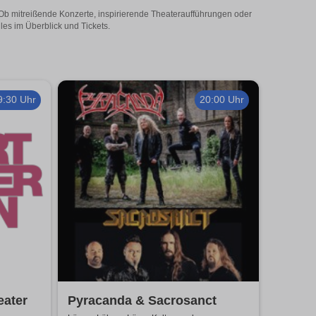
 Ob mitreißende Konzerte, inspirierende Theateraufführungen oder
les im Überblick und Tickets.
9:30 Uhr
20:00 Uhr
eater
Pyracanda & Sacrosanct