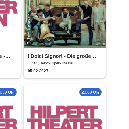
e -
I Dolci Signori - Die große
Nacht der italienischen
Lünen, Heinz-Hilpert-Theater
Welthits
05.02.2027
9:30 Uhr
20:00 Uhr