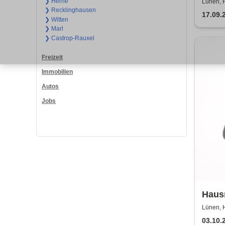
Jahre
❯ Herne
Lünen, H
❯ Recklinghausen
17.09.
❯ Witten
❯ Marl
❯ Castrop-Rauxel
Freizeit
Immobilien
Autos
Jobs
Haus
lebt 
Lünen, H
03.10.