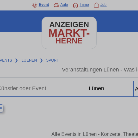
Event
Auto
Immo
Job
ANZEIGEN
MARKT-
HERNE
VENTS
❯
LUENEN
❯
SPORT
Veranstaltungen Lünen - Was is
×
Alle Events in Lünen - Konzerte, Theat