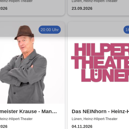
 - Dat is e Ding!
einz-Hilpert-Theater
Lünen, Heinz-Hilpert-Theater
2026
23.09.2026
20:00 Uhr
1
meister Krause - Man
Das NEINhorn - Heinz-H
nur zweimal
Theater
einz-Hilpert-Theater
Lünen, Heinz-Hilpert-Theater
2026
04.11.2026