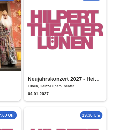
Neujahrskonzert 2027 - Heinz-
Hilpert-Theater
Lünen, Heinz-Hilpert-Theater
04.01.2027
7:00 Uhr
19:30 Uhr