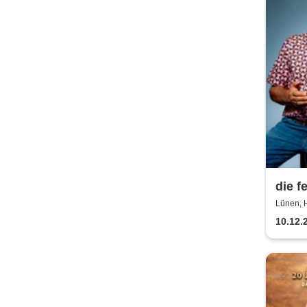
die f
Lünen, H
10.12.