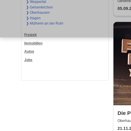
Cham
Gelsenk
❯ Wuppertal
❯ Gelsenkirchen
05.09.
❯ Oberhausen
❯ Hagen
❯ Mülheim an der Ruhr
Freizeit
Immobilien
Autos
Jobs
Die P
WM 2
Oberhau
21.11.