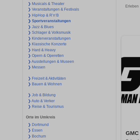
❯ Musicals & Theater
Erleben 
❯ Veranstaltungen & Festivals
❯ HipHop & R’n‘B
❯ Sportveranstaltungen
❯ Jazz & Blues
❯ Schlager & Volksmusik
❯ Kinderveranstaltungen
❯ Klassische Konzerte
❯ Hard & Heavy
❯ Opern & Operetten
❯ Ausstellungen & Museen
❯ Messen
❯ Freizeit & Aktivitäten
❯ Bauen & Wohnen
❯ Job & Bildung
❯ Auto & Verker
❯ Reise & Tourismus
Orte im Umkreis
❯ Dortmund
❯ Essen
GMC 
❯ Bochum