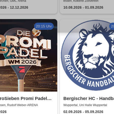
pionship
Badespaß auf der Koke
irchen, GMC Arena
essen, Kokerei Zollverein
Zollverein
2026 - 12.12.2026
10.08.2026 - 01.09.2026
20:15 Uhr
2
roSieben Promi Padel
Bergischer HC - Handba
026
Bundesliga Saison 202
sen, Rudolf Weber-ARENA
Wuppertal, Uni Halle Wuppertal
2026
02.09.2026 - 05.09.2026