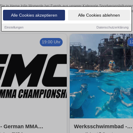
Sie in Herne tolle Momente bei Events aus unserer Kategorie Sportveranstaltungen!
über den Online-Kartenverkauf unse
Alle Cookies akzeptieren
Alle Cookies ablehnen
Einstellungen
Datenschutzerklärung
19:00 Uhr
1
- German MMA
Werksschwimmbad -