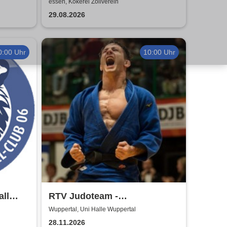
rei
Arschbomben-Contest auf
essen, Kokerei Zollverein
Zollverein
29.08.2026
0:00 Uhr
10:00 Uhr
ll
RTV Judoteam -
6/27
Bundesligafinale der Frauen
Wuppertal, Uni Halle Wuppertal
& Männer
28.11.2026