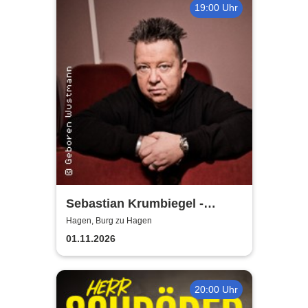
19:00 Uhr
Sebastian Krumbiegel -
Kompass-Tour 2026
Hagen, Burg zu Hagen
01.11.2026
20:00 Uhr