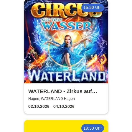
15:30 Uhr
WATERLAND - Zirkus auf
dem Wasser | Hagen
Hagen, WATERLAND Hagen
02.10.2026 - 04.10.2026
19:30 Uhr