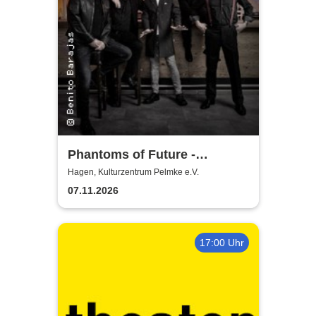
Phantoms of Future -
ZenTaurus
Hagen, Kulturzentrum Pelmke e.V.
07.11.2026
17:00 Uhr