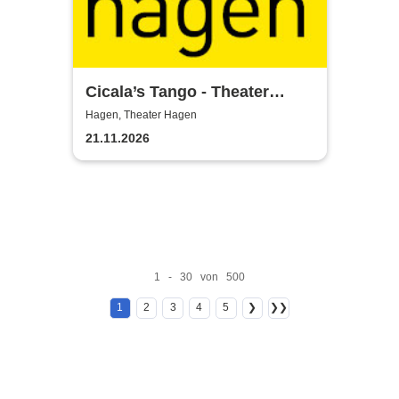
Cicala’s Tango - Theater
Hagen
Hagen, Theater Hagen
21.11.2026
1 - 30 von 500
1
2
3
4
5
❯
❯❯