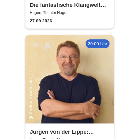
Die fantastische Klangwelt
des Akkordeons - Theater
Hagen, Theater Hagen
Hagen
27.09.2026
20:00 Uhr
Jürgen von der Lippe: