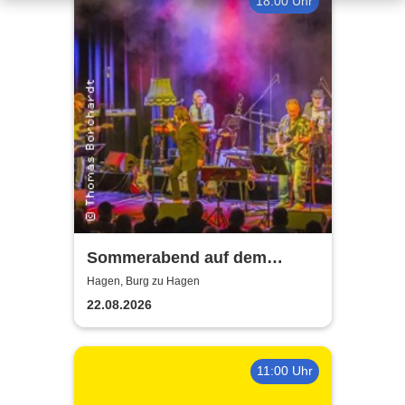
18:00 Uhr
Sommerabend auf dem
Burghof - mit der Band Hagen
Hagen, Burg zu Hagen
Allstars
22.08.2026
11:00 Uhr