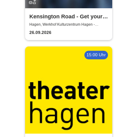
Kensington Road - Get your
kicks in 26
Hagen, Werkhof Kulturzentrum Hagen -
Hohenlimburg
26.09.2026
15:00 Uhr