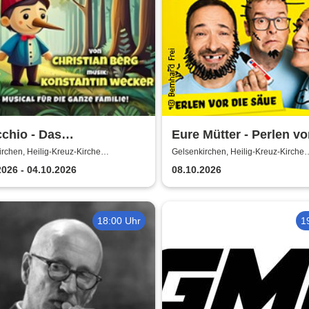
chio - Das
Eure Mütter - Perlen vo
rmusical: Nach der
Säue - Das Best Of zu
rchen, Heilig-Kreuz-Kirche
Gelsenkirchen, Heilig-Kreuz-Kirche
irchen
Gelsenkirchen
hmten Geschichte von
Jubiläum
2026 - 04.10.2026
08.10.2026
 Collodi
18:00 Uhr
1