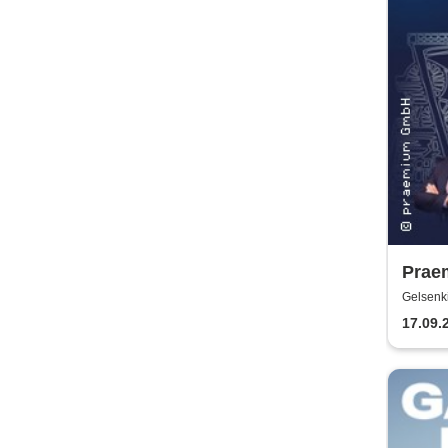
Praem
Olaf 
Gelsenk
Cedri
17.09.