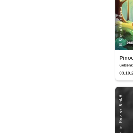
Pinoc
Kinde
Gelsenki
Gelsenk
berü
03.10.
Carlo