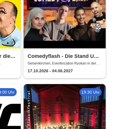
r die
Comedyflash - Die Stand Up
m
Comedy Show in
Gelsenkirchen, Eventlocation Ryokan in der
ZOOM Erlebniswelt
Gelsenkirchen
17.10.2026 - 04.06.2027
9:00 Uhr
19:30 Uhr