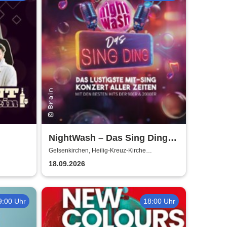
NightWash – Das Sing Ding |
IR
Das lustigste Mit-Sing-
Gelsenkirchen, Heilig-Kreuz-Kirche
Gelsenkirchen
Konzert aller Zeiten!
18.09.2026
9:00 Uhr
18:00 Uhr