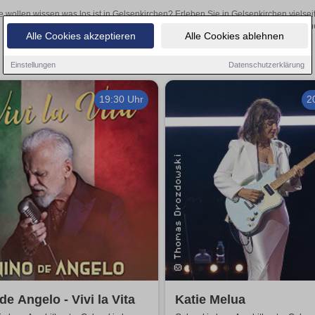
e wollen wissen was los ist in Gelsenkirchen? Erleben Sie in Gelsenkirchen vielse
Theateraufführungen oder aufregende Veranstaltungen in Gelsenkirchen 
Alle Cookies akzeptieren
Alle Cookies ablehnen
Einstellungen
Datenschutzerklärung
19:30 Uhr
2
de Angelo - Vivi la Vita
Katie Melua