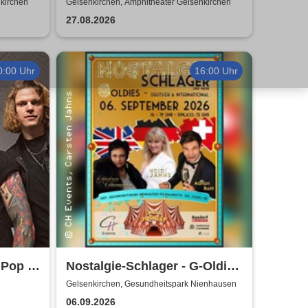
SOMMER MIT EUCH – 2026
nkirchen
Gelsenkirchen, Amphitheater Gelsenkirchen
27.08.2026
0:00 Uhr
16:00 Uhr
 Pop &
Nostalgie-Schlager - G-Oldies
deutsch und international
Gelsenkirchen, Gesundheitspark Nienhausen
06.09.2026