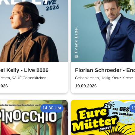
el Kelly - Live 2026
Florian Schroeder - En
glücklich
irchen, KAUE Gelsenkirchen
Gelsenkirchen, Heilig-Kreuz-Kirche
Gelsenkirchen
2026
19.09.2026
14:30 Uhr
1