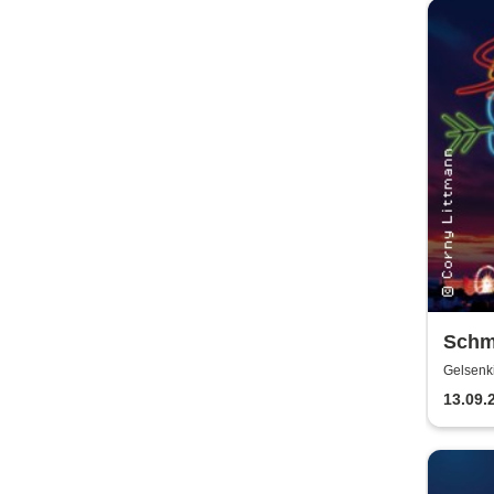
Schm
Origi
Gelsenk
13.09.