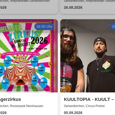
irchen, Amphitheater Gelsenkirchen
Gelsenkirchen, Amphitheater Gelse
2026
26.08.2026
16:00 Uhr
2
gerzirkus
KUULTOPIA - KUULT –
Klassik trifft Akrobatik
irchen, Revierpark Nienhausen
Gelsenkirchen, Circus Probst
2026
05.09.2026