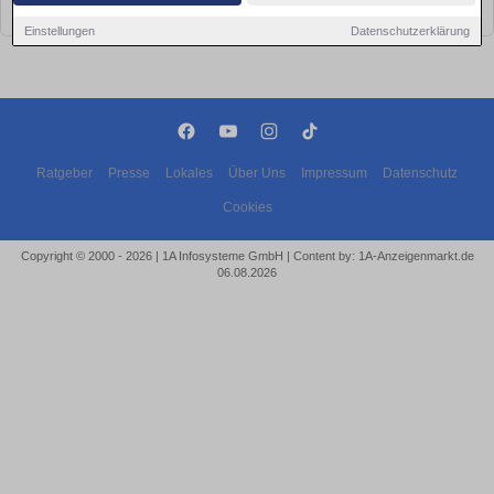
bald wieder vorbei!
Einstellungen
Datenschutzerklärung
Ratgeber
Presse
Lokales
Über Uns
Impressum
Datenschutz
Cookies
Copyright © 2000 - 2026 | 1A Infosysteme GmbH | Content by: 1A-Anzeigenmarkt.de
06.08.2026