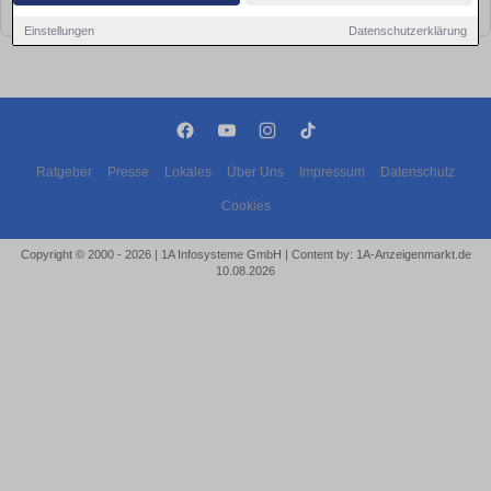
bald wieder vorbei!
Einstellungen
Datenschutzerklärung
Ratgeber
Presse
Lokales
Über Uns
Impressum
Datenschutz
Cookies
Copyright © 2000 - 2026 | 1A Infosysteme GmbH | Content by: 1A-Anzeigenmarkt.de
10.08.2026