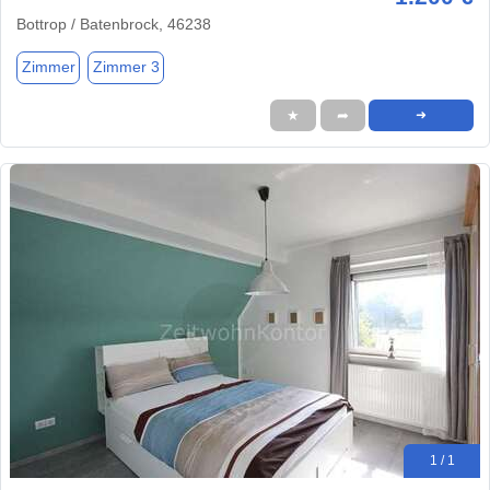
Bottrop / Batenbrock, 46238
Zimmer
Zimmer 3
★
➦
➜
1 / 1