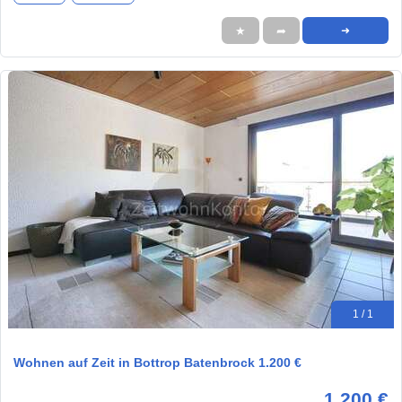
★
➦
➜
1 / 1
Wohnen auf Zeit in Bottrop Batenbrock 1.200 €
1.200 €