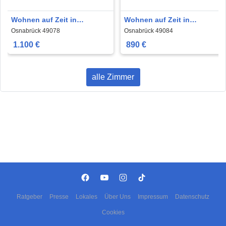
Wohnen auf Zeit in
Wohnen auf Zeit in
Osnabrück 1.100 €
Osnabrück 890 €
Osnabrück 49078
Osnabrück 49084
1.100 €
890 €
alle Zimmer
Ratgeber
Presse
Lokales
Über Uns
Impressum
Datenschutz
Cookies