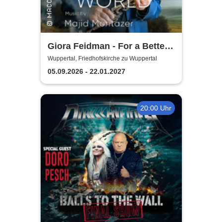
Giora Feidman - For a Better
World
Wuppertal, Friedhofskirche zu Wuppertal
05.09.2026 - 22.01.2027
20:00 Uhr