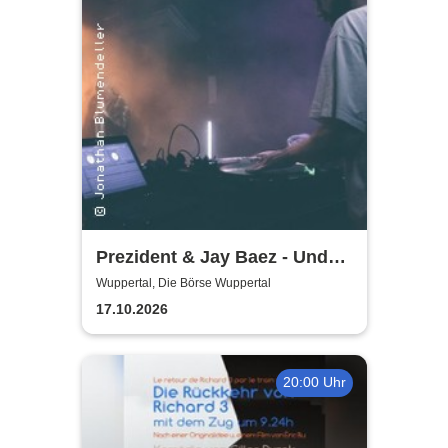
Prezident & Jay Baez - Und
dann lerne es zu lieben - Tour
Wuppertal, Die Börse Wuppertal
2026/27
17.10.2026
20:00 Uhr