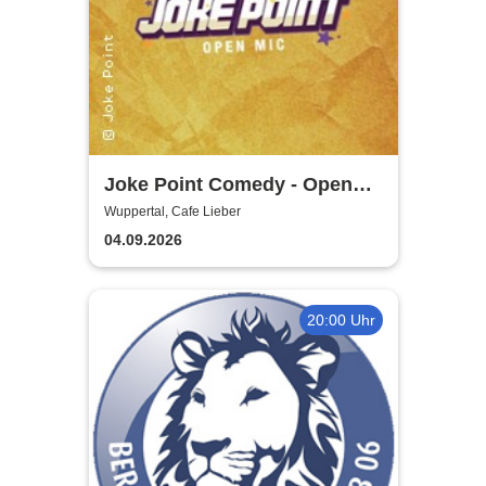
Joke Point Comedy - Open
Mic | Cafe Lieber
Wuppertal, Cafe Lieber
04.09.2026
20:00 Uhr