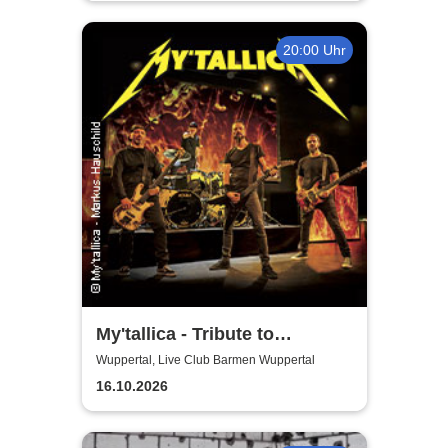
Flamenco-Tournee
20:00 Uhr
My'tallica - Tribute to
Metallica
Wuppertal, Live Club Barmen Wuppertal
16.10.2026