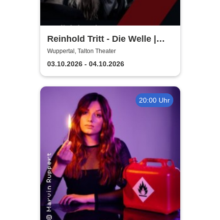
Reinhold Tritt - Die Welle |
Kurzgeschichte von Morton
Wuppertal, Talton Theater
Rhue & Ron Jones
03.10.2026 - 04.10.2026
20:00 Uhr