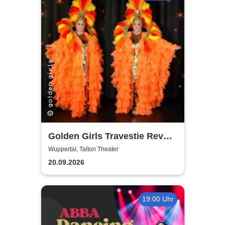
Golden Girls Travestie Revue
- Die neue Show: Glanzvolle
Wuppertal, Talton Theater
Augenblicke
20.09.2026
19:00 Uhr