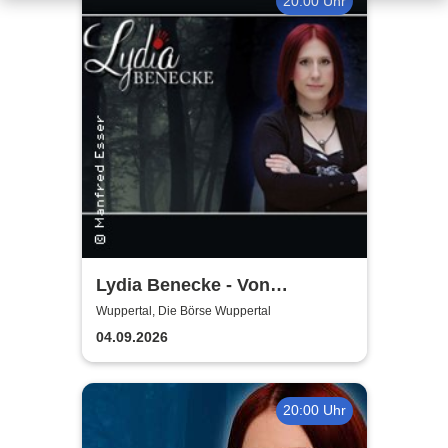
20:00 Uhr
Lydia Benecke - Von
Hochstapelei, Betrug und
Wuppertal, Die Börse Wuppertal
Gaslighting
04.09.2026
20:00 Uhr