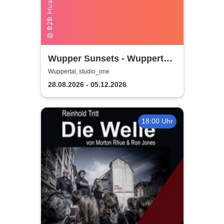
Wupper Sunsets - Wuppertals
No. 1 Rooftop Event
Wuppertal, studio_one
28.08.2026 - 05.12.2026
18:00 Uhr