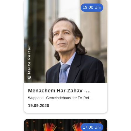
19:00 Uhr
Menachem Har-Zahav -
Klassiker der romantischen
Wuppertal, Gemeindehaus der Ev. Ref.
Gemeinde Ronsdorf
Klavierliteratur /
19.09.2026
Meisterkonzert
17:00 Uhr