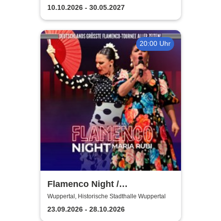
Demokratie | Talton Theater
10.10.2026 - 30.05.2027
20:00 Uhr
Flamenco Night /
Flamencomanía Tour 26/27 -
Wuppertal, Historische Stadthalle Wuppertal
Deutschlands größte
23.09.2026 - 28.10.2026