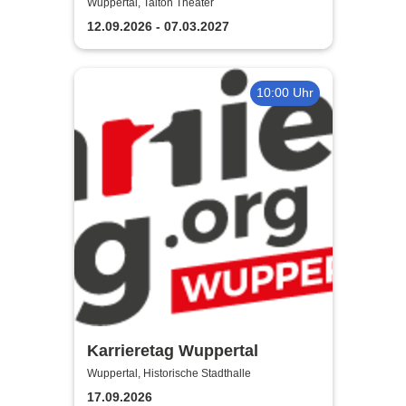
von Nick Hornby
Wuppertal, Talton Theater
12.09.2026 - 07.03.2027
10:00 Uhr
Karrieretag Wuppertal
Wuppertal, Historische Stadthalle
17.09.2026