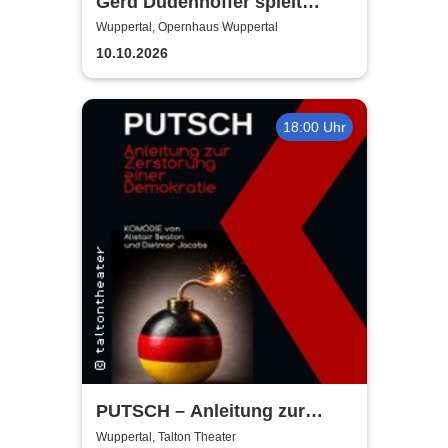
Gerd Dudenhöffer spielt
Heinz Becker
Wuppertal, Opernhaus Wuppertal
10.10.2026
18:00 Uhr
PUTSCH – Anleitung zur
Zerstörung ... einer
Wuppertal, Talton Theater