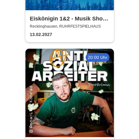
Eiskönigin 1&2 - Musik Show
auf Eis
Recklinghausen, RUHRFESTSPIELHAUS
13.02.2027
20:00 Uhr