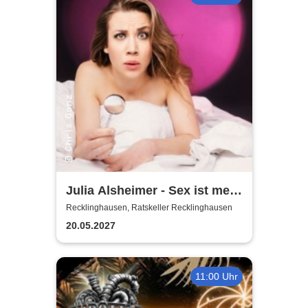
Julia Alsheimer - Sex ist mehr
als nur 'ne Nummer
Recklinghausen, Ratskeller Recklinghausen
20.05.2027
11:00 Uhr