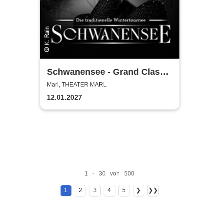
Schwanensee - Grand Classic
Ballet - Die traditionelle
Marl, THEATER MARL
Wintertournee
12.01.2027
1 - 30 von 500
1
2
3
4
5
❯
❯❯