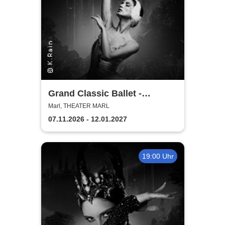
Grand Classic Ballet -
Schwanensee - Jenseits der
Marl, THEATER MARL
Bühne mit live Streichquartett
07.11.2026 - 12.01.2027
19:00 Uhr