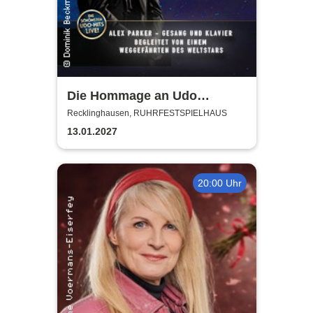
Die Hommage an Udo
Jürgens - Das Konzert mit
Recklinghausen, RUHRFESTSPIELHAUS
Alex Parker
13.01.2027
20:00 Uhr