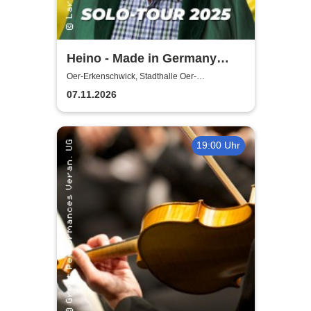
Heino - Made in Germany
Solo-Tour
Oer-Erkenschwick, Stadthalle Oer-
Erkenschwick
07.11.2026
19:00 Uhr