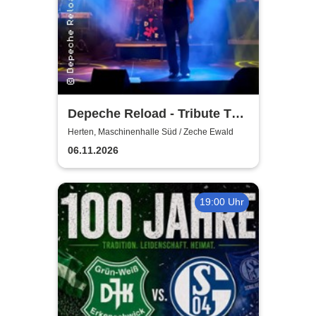
Depeche Reload - Tribute To
Depeche Mode
Herten, Maschinenhalle Süd / Zeche Ewald
06.11.2026
19:00 Uhr