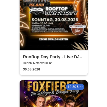
Rooftop Day Party - Live DJ,
Afro House & Summervibes |
Herten, Motorworld Inn
Motorworld Inn Herten
30.08.2026
19:30 Uhr