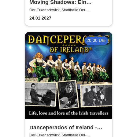
Moving Shadows: Ein
Schattentheater, das alles in
Oer-Erkenschwick, Stadthalle Oer-
Erkenschwick
den Schatten stellt - On Fire
24.01.2027
20:00 Uhr
Danceperados of Ireland -
Life, love and lore of the Irish
Oer-Erkenschwick, Stadthalle Oer-