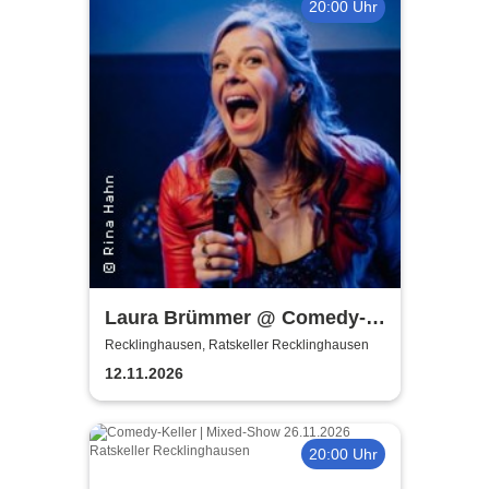
20:00 Uhr
Laura Brümmer @ Comedy-
Keller | Hochgestapelt
Recklinghausen, Ratskeller Recklinghausen
12.11.2026
20:00 Uhr