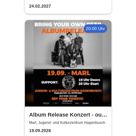
Erkenschwick
Travellers Tour
24.02.2027
20:00 Uhr
Album Release Konzert - out
of style
Marl, Jugend- und Kulturzentrum Hagenbusch
19.09.2026