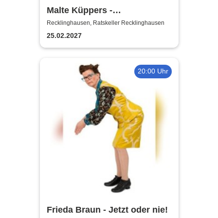
Malte Küppers -
Antisozialarbeiter
Recklinghausen, Ratskeller Recklinghausen
25.02.2027
20:00 Uhr
Frieda Braun - Jetzt oder nie!