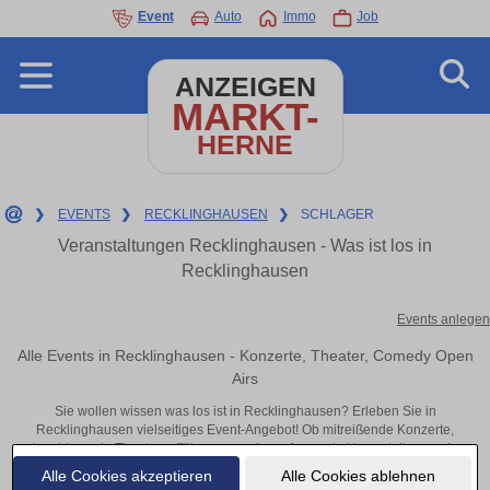
Event
Auto
Immo
Job
ANZEIGEN
MARKT-
HERNE
❯
EVENTS
❯
RECKLINGHAUSEN
❯
SCHLAGER
Veranstaltungen Recklinghausen - Was ist los in
Recklinghausen
Events anlegen
Alle Events in Recklinghausen - Konzerte, Theater, Comedy Open
Airs
Sie wollen wissen was los ist in Recklinghausen? Erleben Sie in
Recklinghausen vielseitiges Event-Angebot! Ob mitreißende Konzerte,
inspirierende Theateraufführungen oder aufregende Veranstaltungen in
Recklinghausen – hier finden alles im Überblick und Tickets.
Alle Cookies akzeptieren
Alle Cookies ablehnen