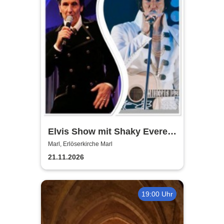
Elvis Show mit Shaky Everett
und Brian Troy - die Elvis
Marl, Erlöserkirche Marl
Christmas, Gospel und
21.11.2026
Rock`n´Roll Show
19:00 Uhr