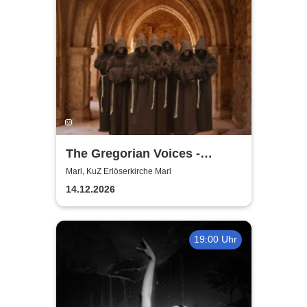
The Gregorian Voices -
Gregorianik zur
Marl, KuZ Erlöserkirche Marl
Weihnachtszeit
14.12.2026
19:00 Uhr