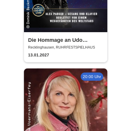
Die Hommage an Udo
Jürgens - Das Konzert mit
Recklinghausen, RUHRFESTSPIELHAUS
Alex Parker
13.01.2027
20:00 Uhr