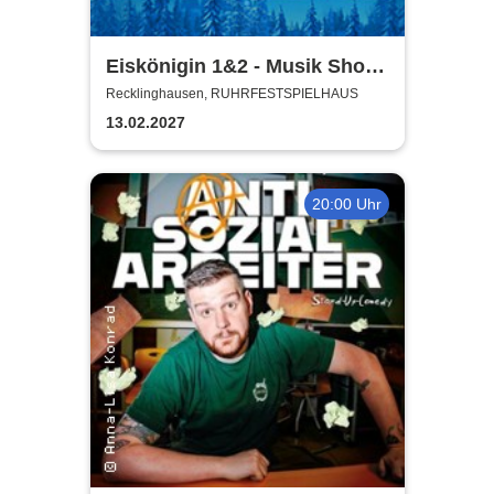
Eiskönigin 1&2 - Musik Show
auf Eis
Recklinghausen, RUHRFESTSPIELHAUS
13.02.2027
20:00 Uhr