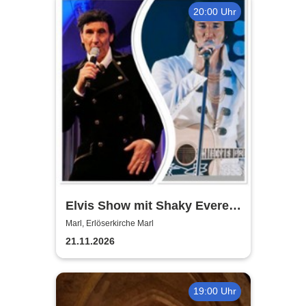
20:00 Uhr
Elvis Show mit Shaky Everett
und Brian Troy - die Elvis
Marl, Erlöserkirche Marl
Christmas, Gospel und
21.11.2026
Rock`n´Roll Show
19:00 Uhr