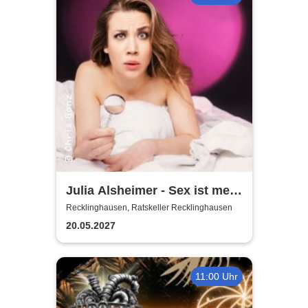
Julia Alsheimer - Sex ist mehr
als nur 'ne Nummer
Recklinghausen, Ratskeller Recklinghausen
20.05.2027
11:00 Uhr