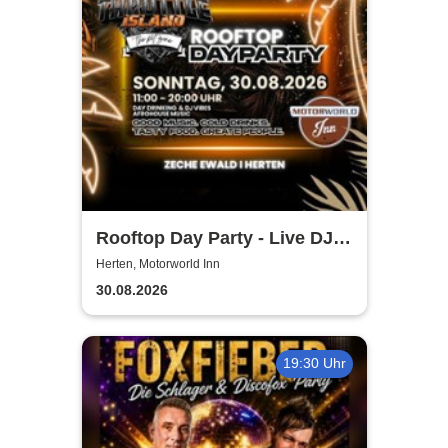
Rooftop Day Party - Live DJ,
Afro House & Summervibes |
Herten, Motorworld Inn
Motorworld Inn Herten
30.08.2026
19:30 Uhr