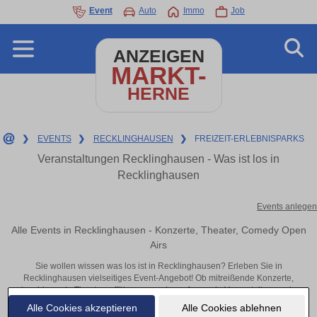
Event
Auto
Immo
Job
ANZEIGEN
MARKT-
HERNE
❯
EVENTS
❯
RECKLINGHAUSEN
❯
FREIZEIT-ERLEBNISPARKS
Veranstaltungen Recklinghausen - Was ist los in
Recklinghausen
Events anlegen
Alle Events in Recklinghausen - Konzerte, Theater, Comedy Open
Airs
Sie wollen wissen was los ist in Recklinghausen? Erleben Sie in
Recklinghausen vielseitiges Event-Angebot! Ob mitreißende Konzerte,
inspirierende Theateraufführungen oder aufregende Veranstaltungen in
Recklinghausen – hier finden alles im Überblick und Tickets.
Alle Cookies akzeptieren
Alle Cookies ablehnen