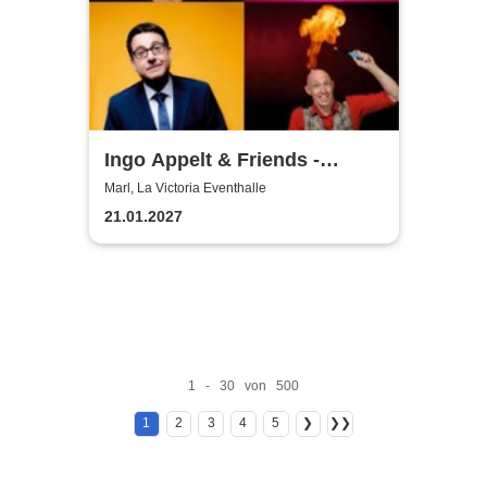
Ingo Appelt & Friends -
Püttkultur Comedy XXL
Marl, La Victoria Eventhalle
21.01.2027
1 - 30 von 500
1
2
3
4
5
❯
❯❯