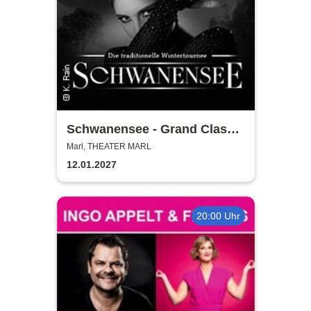
Schwanensee - Grand Classic
Ballet - Die traditionelle
Marl, THEATER MARL
Wintertournee
12.01.2027
20:00 Uhr