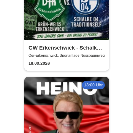
GW Erkenschwick - Schalke
04 Traditionself | 100 Jahre
Oer-Erkenschwick, Sportanlage Nussbaumweg
DJK Grün-Weiss
18.09.2026
Erkenschwick
18:00 Uhr