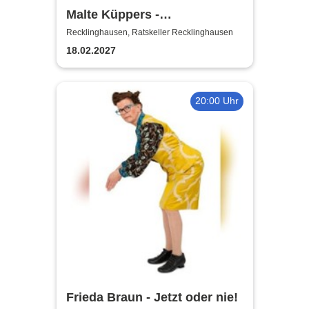
Malte Küppers -
Antisozialarbeiter
Recklinghausen, Ratskeller Recklinghausen
18.02.2027
20:00 Uhr
Frieda Braun - Jetzt oder nie!