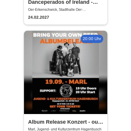
Danceperados of Ireland -
Life, love and lore of the Irish
Oer-Erkenschwick, Stadthalle Oer-
Erkenschwick
Travellers Tour
24.02.2027
20:00 Uhr
Album Release Konzert - out
of style
Marl, Jugend- und Kulturzentrum Hagenbusch