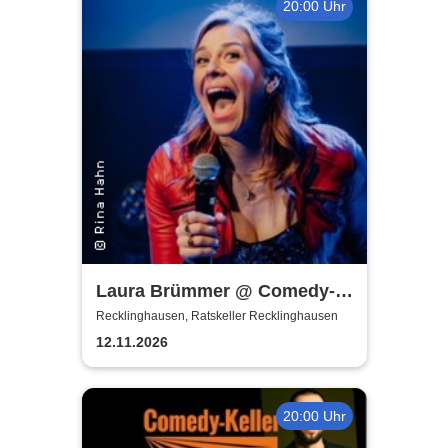
20:00 Uhr
Laura Brümmer @ Comedy-
Keller | Hochgestapelt
Recklinghausen, Ratskeller Recklinghausen
12.11.2026
20:00 Uhr