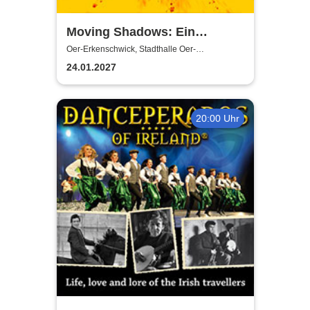
Moving Shadows: Ein
Schattentheater, das alles in
Oer-Erkenschwick, Stadthalle Oer-
Erkenschwick
den Schatten stellt - On Fire
24.01.2027
20:00 Uhr