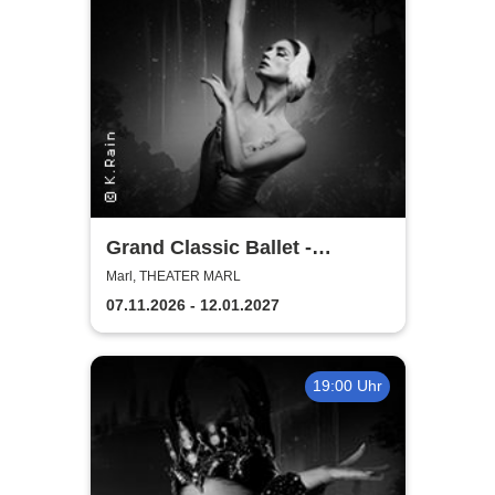
Grand Classic Ballet -
Schwanensee - Jenseits der
Marl, THEATER MARL
Bühne mit live Streichquartett
07.11.2026 - 12.01.2027
19:00 Uhr