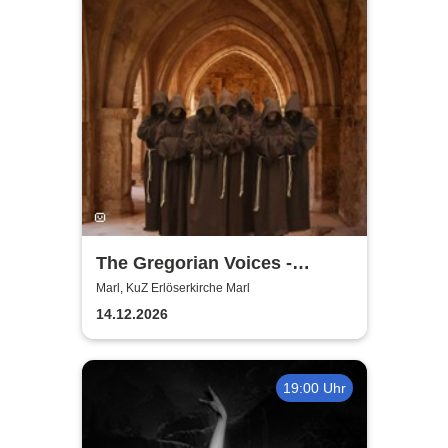
The Gregorian Voices -
Gregorianik zur
Marl, KuZ Erlöserkirche Marl
Weihnachtszeit
14.12.2026
19:00 Uhr