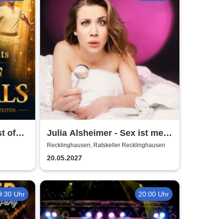
t of
Julia Alsheimer - Sex ist mehr
als nur 'ne Nummer
Recklinghausen, Ratskeller Recklinghausen
20.05.2027
9:30 Uhr
20:00 Uhr