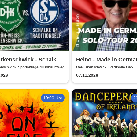
rkenschwick - Schalke
Heino - Made in Germa
aditionself | 100 Jahre
Solo-Tour
enschwick, Sportanlage Nussbaumweg
Oer-Erkenschwick, Stadthalle Oer-
Erkenschwick
Grün-Weiss
2026
07.11.2026
nschwick
19:00 Uhr
2