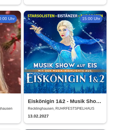
0:00 Uhr
15:00 Uhr
Eiskönigin 1&2 - Musik Show
auf Eis
nghausen
Recklinghausen, RUHRFESTSPIELHAUS
13.02.2027