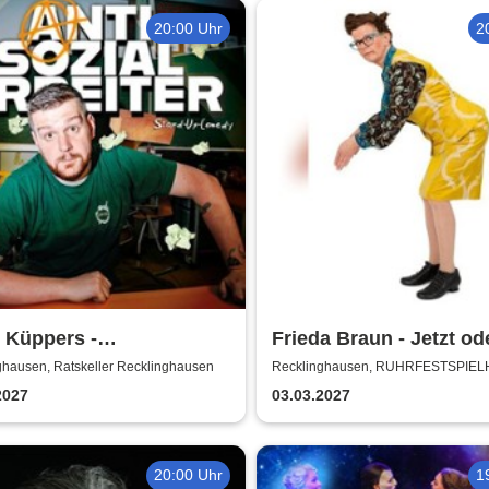
20:00 Uhr
2
 Küppers -
Frieda Braun - Jetzt od
ozialarbeiter
ghausen, Ratskeller Recklinghausen
Recklinghausen, RUHRFESTSPIE
2027
03.03.2027
20:00 Uhr
1