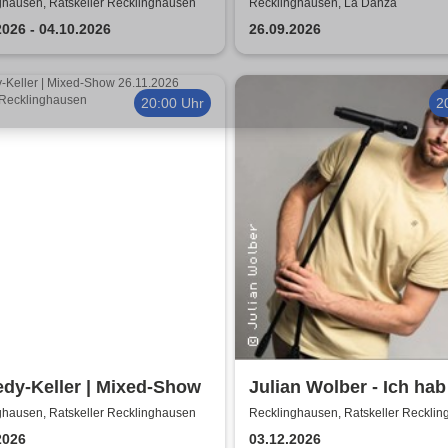
r in Erinnerung
ghausen, Ratskeller Recklinghausen
Recklinghausen, La Danza
2026 - 04.10.2026
26.09.2026
20:00 Uhr
2
dy-Keller | Mixed-Show
Julian Wolber - Ich ha
ghausen, Ratskeller Recklinghausen
Recklinghausen, Ratskeller Reckli
2026
03.12.2026