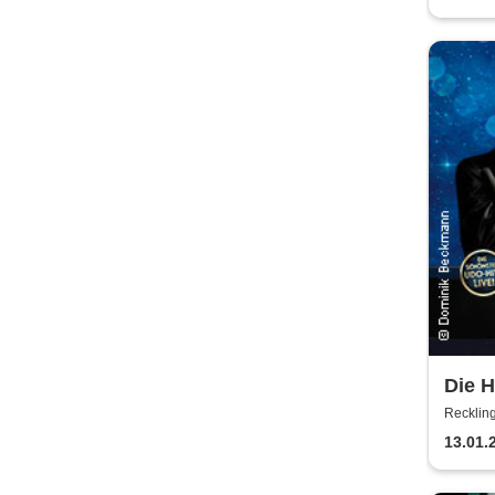
Die 
Jürge
Reckli
Alex 
13.01.