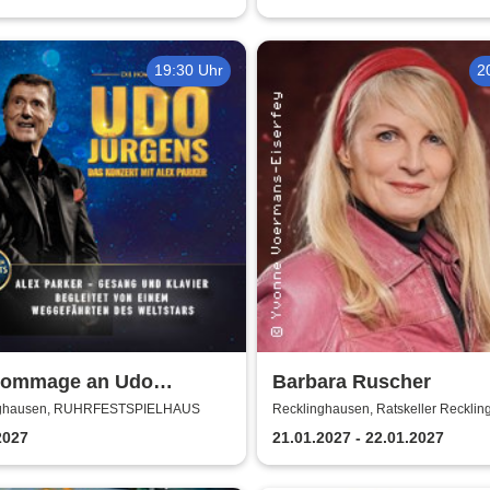
19:30 Uhr
2
Hommage an Udo
Barbara Ruscher
ns - Das Konzert mit
nghausen, RUHRFESTSPIELHAUS
Recklinghausen, Ratskeller Reckli
Parker
2027
21.01.2027 - 22.01.2027