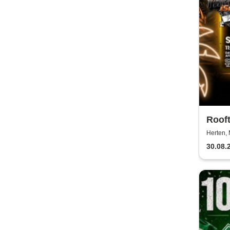
Rooft
Afro
Herten, 
Motor
30.08.