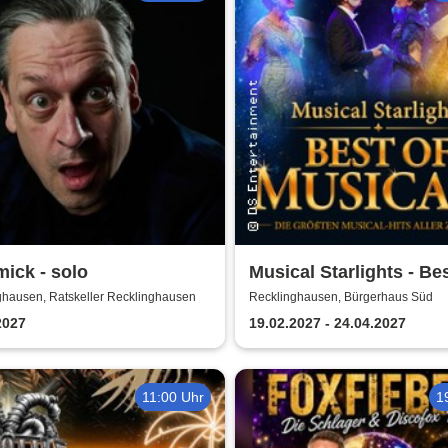
ick - solo
Musical Starlights - Bes
Musicals
ghausen, Ratskeller Recklinghausen
Recklinghausen, Bürgerhaus Süd
2027
19.02.2027 - 24.04.2027
11:00 Uhr
1