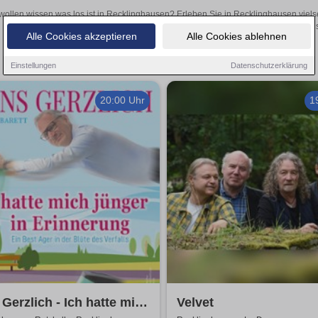
wollen wissen was los ist in Recklinghausen? Erleben Sie in Recklinghausen viels
Theateraufführungen oder aufregende Veranstaltungen in Recklinghausen
Alle Cookies akzeptieren
Alle Cookies ablehnen
Einstellungen
Datenschutzerklärung
20:00 Uhr
1
Gerzlich - Ich hatte mich
Velvet