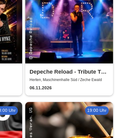
Depeche Reload - Tribute To
Depeche Mode
Herten, Maschinenhalle Süd / Zeche Ewald
06.11.2026
8:00 Uhr
19:00 Uhr