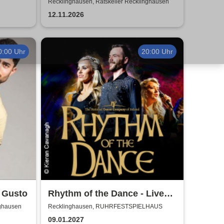
Keller | Hochgestapelt
Recklinghausen, Ratskeller Recklinghausen
12.11.2026
0:00 Uhr
20:00 Uhr
b Gusto
Rhythm of the Dance - Live
2027
nghausen
Recklinghausen, RUHRFESTSPIELHAUS
09.01.2027