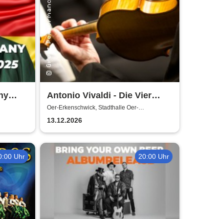
ny
Antonio Vivaldi - Die Vier
Jahreszeiten
Oer-Erkenschwick, Stadthalle Oer-
Erkenschwick
13.12.2026
0:00 Uhr
20:00 Uhr