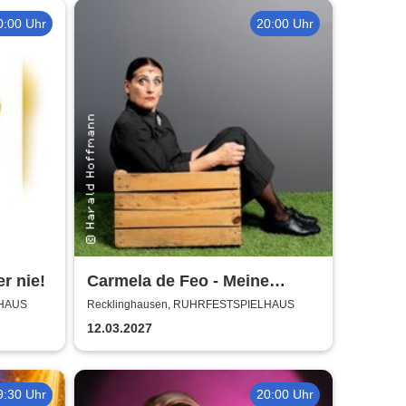
0:00 Uhr
20:00 Uhr
er nie!
Carmela de Feo - Meine
besten Knaller
LHAUS
Recklinghausen, RUHRFESTSPIELHAUS
12.03.2027
9:30 Uhr
20:00 Uhr