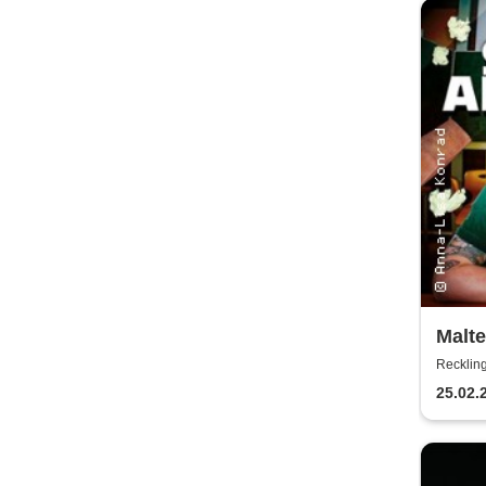
Malte
Antis
Recklin
25.02.