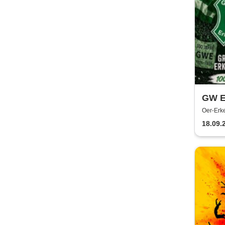
GW E
04 Tr
Oer-Erk
DJK 
18.09.
Erke