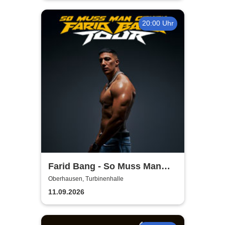
20:00 Uhr
Farid Bang - So Muss Man
Gehen - Tour 2026
Oberhausen, Turbinenhalle
11.09.2026