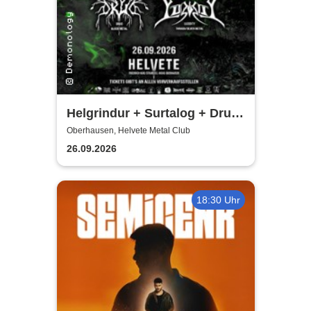
Helgrindur + Surtalog + Drud
+ Luzidity | Demonology
Oberhausen, Helvete Metal Club
26.09.2026
18:30 Uhr