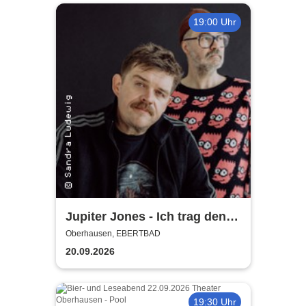
19:00 Uhr
Jupiter Jones - Ich trag den
Sarg, Du trägst was Buntes -
Oberhausen, EBERTBAD
Tour 2026
20.09.2026
19:30 Uhr