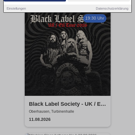
Einstellungen
Datenschutzerklärung
19:30 Uhr
Black Label Society - UK / EU
TOUR 2026
Oberhausen, Turbinenhalle
11.08.2026