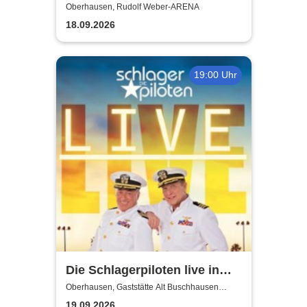
Oberhausen, Rudolf Weber-ARENA
18.09.2026
19:00 Uhr
Die Schlagerpiloten live in
NRW!
Oberhausen, Gaststätte Alt Buschhausen
(Saal)
19.09.2026