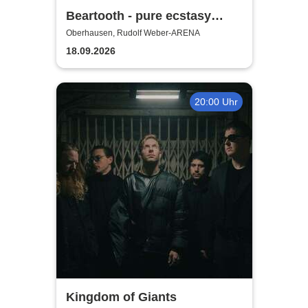
Beartooth - pure ecstasy
europe + uk tour
Oberhausen, Rudolf Weber-ARENA
18.09.2026
20:00 Uhr
Kingdom of Giants