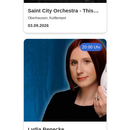
Saint City Orchestra - This
Ain´t Quiet Tour 2026
Oberhausen, Kulttempel
03.09.2026
20:00 Uhr
Lydia Benecke