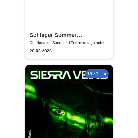
Schlager Sommer
Oberhausen 2026 | Sport- und
Oberhausen, Sport- und Freizeitanlage neben
dem Stadion Niederrhein
Freizeitanlage neben dem
29.08.2026
Stadion Niederrhein
19:30 Uhr