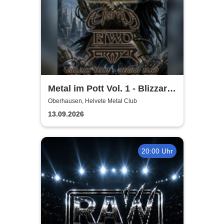
Metal im Pott Vol. 1 - Blizzard
Hunter + Biwo + Scraper +
Oberhausen, Helvete Metal Club
Aternia
13.09.2026
20:00 Uhr