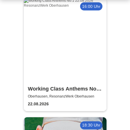
16:00 Uhr
Working Class Anthems No.1
| ResonanzWerk Oberhausen
Oberhausen, ResonanzWerk Oberhausen
22.08.2026
18:30 Uhr