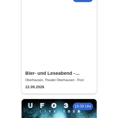
Bier- und Leseabend -
Theater Oberhausen
Oberhausen, Theater Oberhausen - Pool
22.09.2026
19:30 Uhr