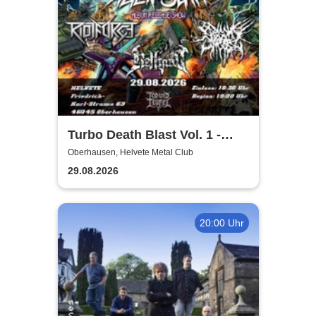
Turbo Death Blast Vol. 1 -
Hans Lazer Alien Slam Album
Oberhausen, Helvete Metal Club
Release Show
29.08.2026
20:00 Uhr