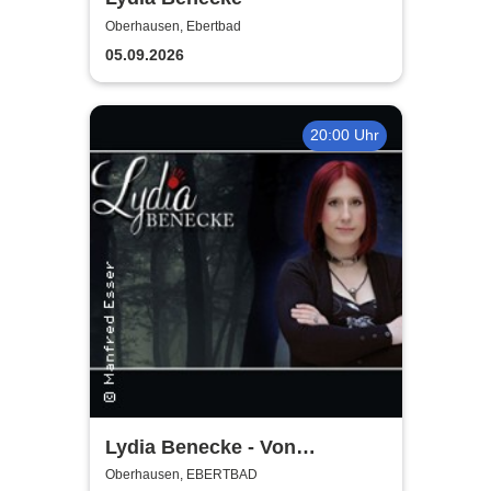
Oberhausen, Ebertbad
05.09.2026
20:00 Uhr
Lydia Benecke - Von
Hochstapelei, Betrug und
Oberhausen, EBERTBAD