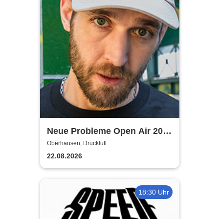
Neue Probleme Open Air 2026
- Crystal F + Special Guests
Oberhausen, Druckluft
22.08.2026
18:30 Uhr