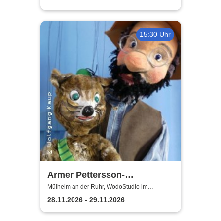
15:30 Uhr
Armer Pettersson-
weihnachtlich | WodoStudio
Mülheim an der Ruhr, WodoStudio im
Ringlokschuppen Ruhr
im Ringlokschuppen Ruhr
28.11.2026 - 29.11.2026