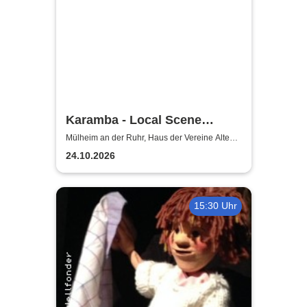
Karamba - Local Scene
Circus
Mülheim an der Ruhr, Haus der Vereine Alte
Dreherei Mülheim an der Ruhr
24.10.2026
15:30 Uhr