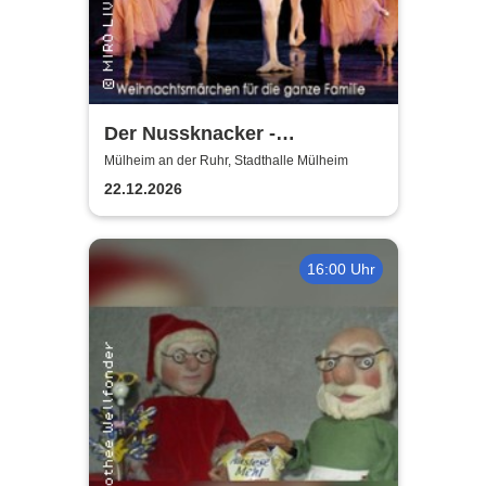
Der Nussknacker -
Zauberhaftes
Mülheim an der Ruhr, Stadthalle Mülheim
Weihnachtsballett für Jung
22.12.2026
und Alt
16:00 Uhr