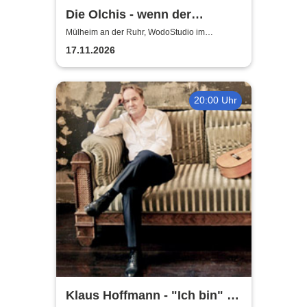
Die Olchis - wenn der
Babysitter kommt
Mülheim an der Ruhr, WodoStudio im
Ringlokschuppen Ruhr
17.11.2026
20:00 Uhr
Klaus Hoffmann - "Ich bin" -