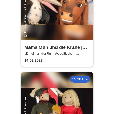
Mama Muh und die Krähe |
WodoStudio im
Mülheim an der Ruhr, WodoStudio im
Ringlokschuppen Ruhr
Ringlokschuppen Ruhr
14.02.2027
15:30 Uhr