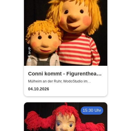
Conni kommt - Figurentheater
für alle ab 4 Jahren
Mülheim an der Ruhr, WodoStudio im
Ringlokschuppen Ruhr
04.10.2026
15:30 Uhr