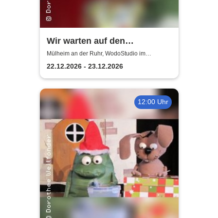
Wir warten auf den
Weihnachtsmann |
Mülheim an der Ruhr, WodoStudio im
Ringlokschuppen Ruhr
WodoStudio im
22.12.2026 - 23.12.2026
Ringlokschuppen Ruhr
12:00 Uhr