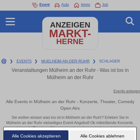
Event
Auto
Immo
Job
ANZEIGEN
MARKT-
HERNE
❯
EVENTS
❯
MUELHEIM-AN-DER-RUHR
❯
SCHLAGER
Veranstaltungen Mülheim an der Ruhr - Was ist los in
Mülheim an der Ruhr
Events anlegen
Alle Events in Mülheim an der Ruhr - Konzerte, Theater, Comedy
Open Airs
Sie wollen wissen was los ist in Mülheim an der Ruhr? Erleben Sie in
Mülheim an der Ruhr vielseitiges Event-Angebot! Ob mitreißende Konzerte,
inspirierende Theateraufführungen oder aufregende Veranstaltungen in
Mülheim an der Ruhr – hier finden alles im Überblick und Tickets.
Alle Cookies akzeptieren
Alle Cookies ablehnen