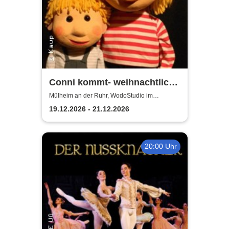
Conni kommt- weihnachtlich |
WodoStudio im
Mülheim an der Ruhr, WodoStudio im
Ringlokschuppen Ruhr
Ringlokschuppen Ruhr
19.12.2026 - 21.12.2026
20:00 Uhr