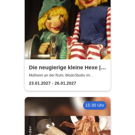
Die neugierige kleine Hexe |
WodoStudio im
Mülheim an der Ruhr, WodoStudio im
Ringlokschuppen Ruhr
Ringlokschuppen Ruhr
23.01.2027 - 26.01.2027
15:30 Uhr