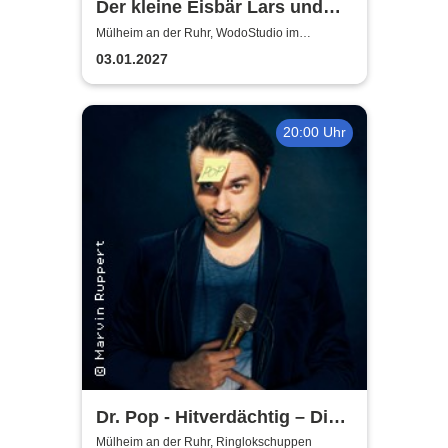
Der kleine Eisbär Lars und
der Angsthase
Mülheim an der Ruhr, WodoStudio im
Ringlokschuppen Ruhr
03.01.2027
20:00 Uhr
Dr. Pop - Hitverdächtig – Die
Musik-Comedy-Stand-up-
Mülheim an der Ruhr, Ringlokschuppen