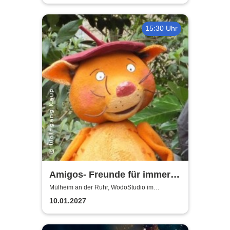
15:30 Uhr
Amigos- Freunde für immer |
WodoStudio im
Mülheim an der Ruhr, WodoStudio im
Ringlokschuppen Ruhr
Ringlokschuppen Ruhr
10.01.2027