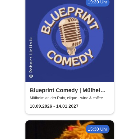
19:30 Uhr
Blueprint Comedy | Mülheim
an der Ruhr
Mülheim an der Ruhr, clique - wine & coffee
10.09.2026 - 14.01.2027
15:30 Uhr