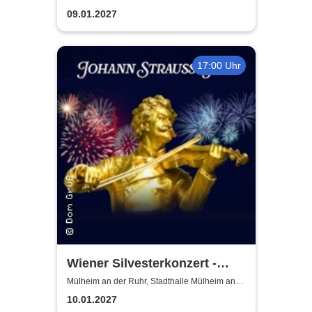
Show! - (ständig aktualisiert)
09.01.2027
17:00 Uhr
Wiener Silvesterkonzert -
Wiener Neujahrskonzert
Mülheim an der Ruhr, Stadthalle Mülheim an
der Ruhr
10.01.2027