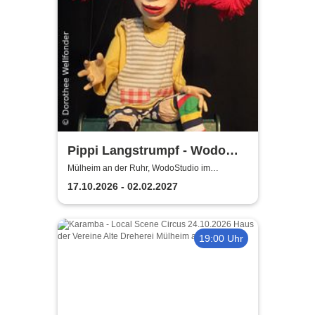
Pippi Langstrumpf - Wodo
Puppenspiel
Mülheim an der Ruhr, WodoStudio im
Ringlokschuppen Ruhr
17.10.2026 - 02.02.2027
19:00 Uhr