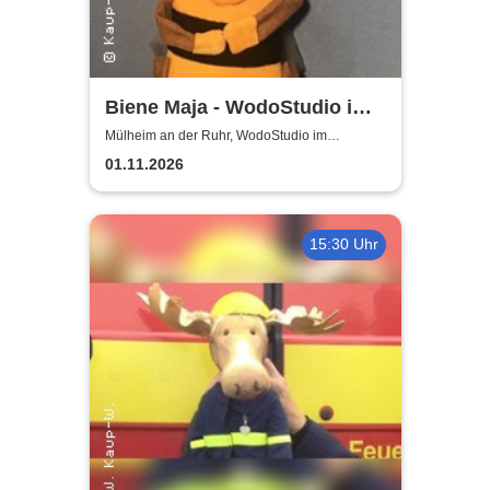
Biene Maja - WodoStudio im
Ringlokschuppen Ruhr
Mülheim an der Ruhr, WodoStudio im
Ringlokschuppen Ruhr
01.11.2026
15:30 Uhr