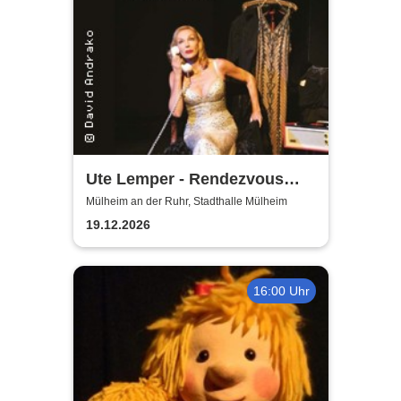
Ute Lemper - Rendezvous
with Marlene
Mülheim an der Ruhr, Stadthalle Mülheim
19.12.2026
16:00 Uhr