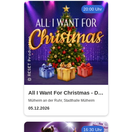
20:00 Uhr
All I Want For Christmas - Die
besten Weihnachts-Pop-
Mülheim an der Ruhr, Stadthalle Mülheim
Classics
05.12.2026
16:30 Uhr