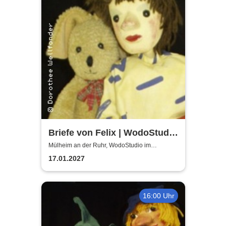
Briefe von Felix | WodoStudio
im Ringlokschuppen Ruhr
Mülheim an der Ruhr, WodoStudio im
Ringlokschuppen Ruhr
17.01.2027
16:00 Uhr