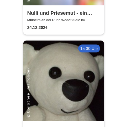
Nulli und Priesemut - ein
Baum für den
Mülheim an der Ruhr, WodoStudio im
Ringlokschuppen Ruhr
Weihnachtsmann
24.12.2026
15:30 Uhr