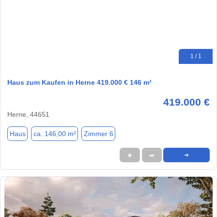
1 / 1
Haus zum Kaufen in Herne 419.000 € 146 m²
419.000 €
Herne, 44651
Haus
ca. 146,00 m²
Zimmer 6
★
➦
➜