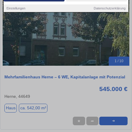
Einstellungen
Datenschutzerklärung
1 / 10
Mehrfamilienhaus Herne – 6 WE, Kapitalanlage mit Potenzial
545.000 €
Herne, 44649
Haus
ca. 542,00 m²
★
➦
➜