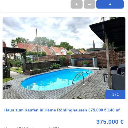
★
➦
➜
1 / 1
Haus zum Kaufen in Herne Röhlinghausen 375.000 € 140 m²
375.000 €