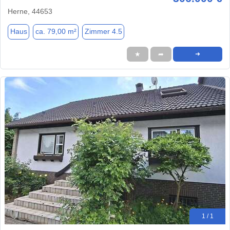
Herne, 44653
Haus
ca. 79,00 m²
Zimmer 4.5
★
➦
➜
1 / 1