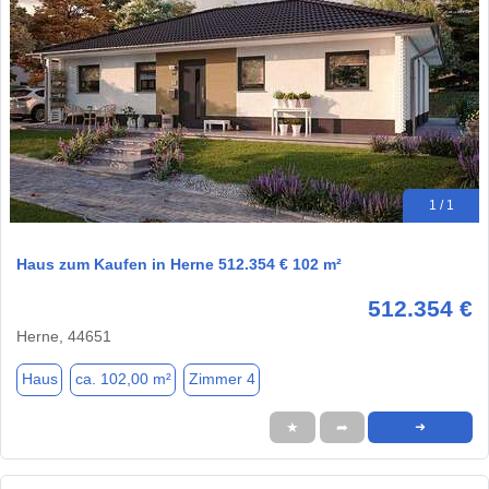
1 / 1
Haus zum Kaufen in Herne 512.354 € 102 m²
512.354 €
Herne, 44651
Haus
ca. 102,00 m²
Zimmer 4
★
➦
➜