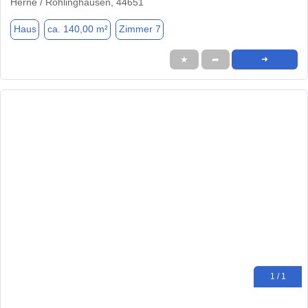
Herne / Röhlinghausen, 44651
Haus
ca. 140,00 m²
Zimmer 7
★
➦
➜
1 / 1