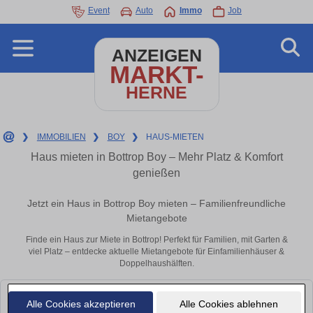
Event
Auto
Immo
Job
ANZEIGEN
MARKT-
HERNE
❯
IMMOBILIEN
❯
BOY
❯
HAUS-MIETEN
Haus mieten in Bottrop Boy – Mehr Platz & Komfort
genießen
Jetzt ein Haus in Bottrop Boy mieten – Familienfreundliche
Mietangebote
Finde ein Haus zur Miete in Bottrop! Perfekt für Familien, mit Garten &
viel Platz – entdecke aktuelle Mietangebote für Einfamilienhäuser &
Doppelhaushälften.
Leider konnten wir derzeit keine passenden Objekte finden. Schauen Sie
Alle Cookies akzeptieren
Alle Cookies ablehnen
bald wieder vorbei!