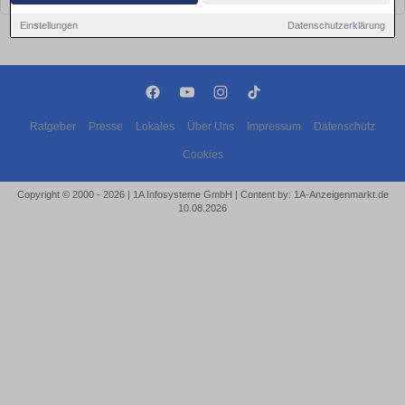
Einstellungen
Datenschutzerklärung
Ratgeber
Presse
Lokales
Über Uns
Impressum
Datenschutz
Cookies
Copyright © 2000 - 2026 | 1A Infosysteme GmbH | Content by: 1A-Anzeigenmarkt.de
10.08.2026