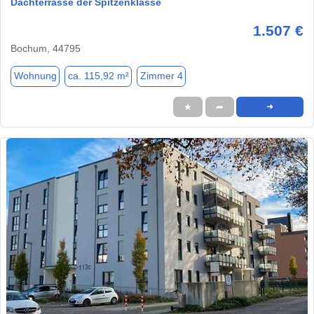
Dachterrasse der Spitzenklasse
1.507 €
Bochum, 44795
Wohnung
ca. 115,92 m²
Zimmer 4
★
➦
➜