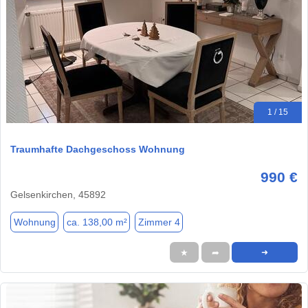
1 / 15
Traumhafte Dachgeschoss Wohnung
990 €
Gelsenkirchen, 45892
Wohnung
ca. 138,00 m²
Zimmer 4
★
➦
➜