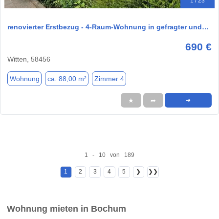
1 / 23
renovierter Erstbezug - 4-Raum-Wohnung in gefragter und…
690 €
Witten, 58456
Wohnung
ca. 88,00 m²
Zimmer 4
★
➦
➜
1 - 10 von 189
1
2
3
4
5
❯
❯❯
Wohnung mieten in Bochum