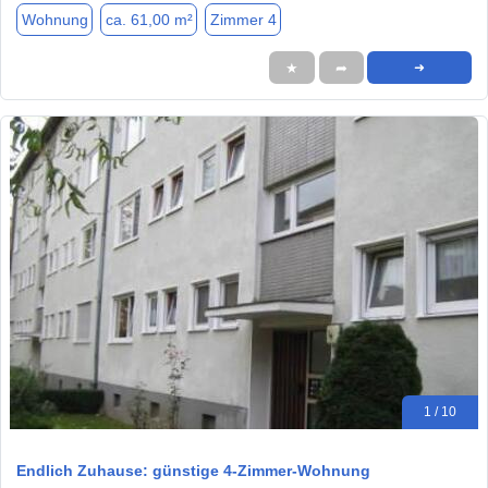
Wohnung
ca. 61,00 m²
Zimmer 4
★
➦
➜
1 / 10
Endlich Zuhause: günstige 4-Zimmer-Wohnung