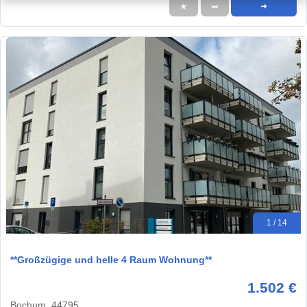
★
➦
➜
1 / 14
**Großzügige und helle 4 Raum Wohnung**
1.502 €
Bochum, 44795