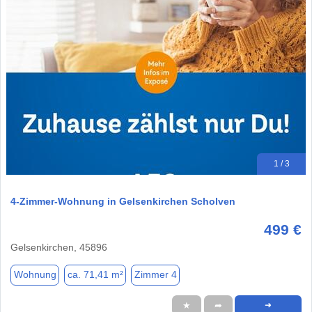
1 / 3
4-Zimmer-Wohnung in Gelsenkirchen Scholven
499 €
Gelsenkirchen, 45896
Wohnung
ca. 71,41 m²
Zimmer 4
★
➦
➜