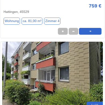
759 €
Hattingen, 45529
Wohnung
ca. 81,00 m²
Zimmer 4
★
➦
➜