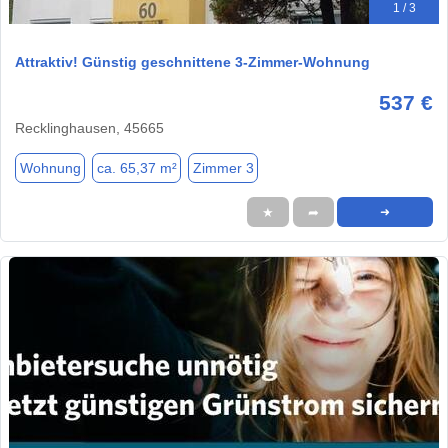
1 / 3
Attraktiv! Günstig geschnittene 3-Zimmer-Wohnung
537 €
Recklinghausen, 45665
Wohnung
ca. 65,37 m²
Zimmer 3
★
➦
➜