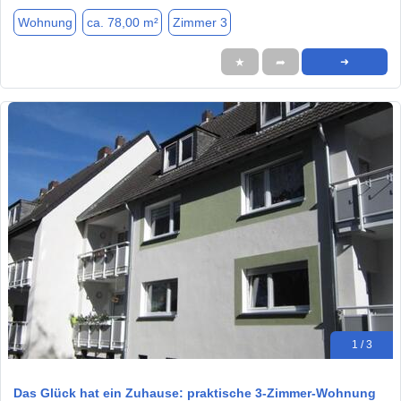
Wohnung
ca. 78,00 m²
Zimmer 3
★
➦
➜
1 / 3
Das Glück hat ein Zuhause: praktische 3-Zimmer-Wohnung