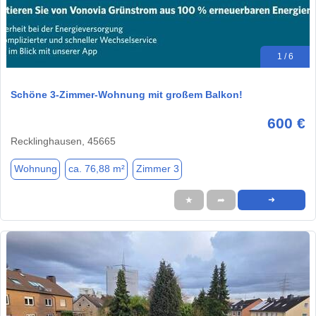
1 / 6
Schöne 3-Zimmer-Wohnung mit großem Balkon!
600 €
Recklinghausen, 45665
Wohnung
ca. 76,88 m²
Zimmer 3
★
➦
➜