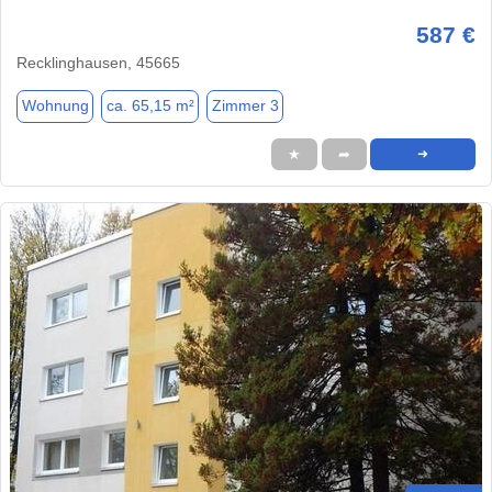
587 €
Recklinghausen, 45665
Wohnung
ca. 65,15 m²
Zimmer 3
★
➦
➜