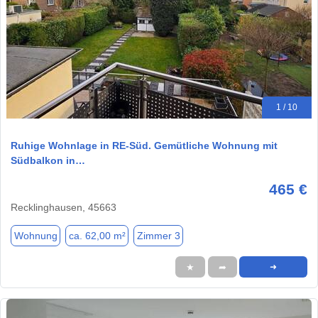
1 / 10
Ruhige Wohnlage in RE-Süd. Gemütliche Wohnung mit
Südbalkon in…
465 €
Recklinghausen, 45663
Wohnung
ca. 62,00 m²
Zimmer 3
★
➦
➜