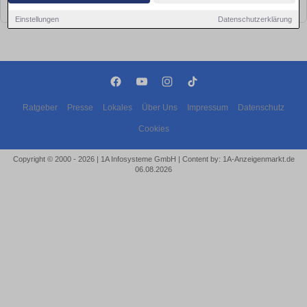
bald wieder vorbei!
Einstellungen
Datenschutzerklärung
Ratgeber
Presse
Lokales
Über Uns
Impressum
Datenschutz
Cookies
Copyright © 2000 - 2026 | 1A Infosysteme GmbH | Content by: 1A-Anzeigenmarkt.de
06.08.2026