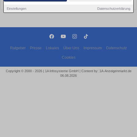
bald wieder vorbei!
Einstellungen
Datenschutzerklärung
Ratgeber
Presse
Lokales
Über Uns
Impressum
Datenschutz
Cookies
Copyright © 2000 - 2026 | 1A Infosysteme GmbH | Content by: 1A-Anzeigenmarkt.de
06.08.2026