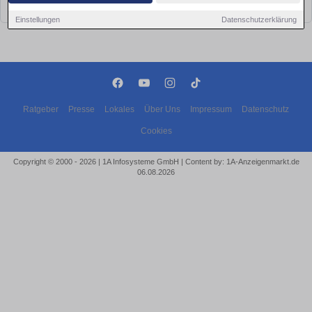
bald wieder vorbei!
Einstellungen
Datenschutzerklärung
Ratgeber
Presse
Lokales
Über Uns
Impressum
Datenschutz
Cookies
Copyright © 2000 - 2026 | 1A Infosysteme GmbH | Content by: 1A-Anzeigenmarkt.de
06.08.2026