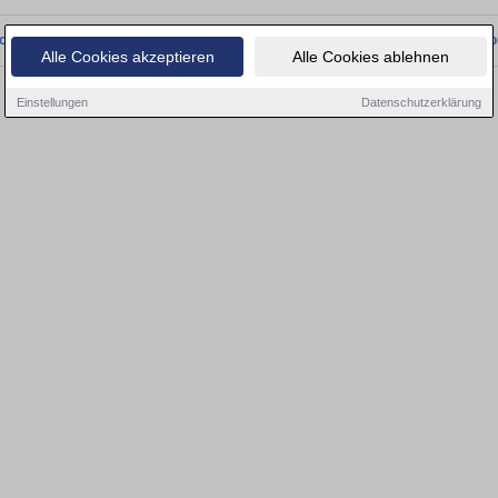
onnten wir derzeit keine passenden Objekte finden. Schauen Sie bald wieder vo
Alle Cookies akzeptieren
Alle Cookies ablehnen
Einstellungen
Datenschutzerklärung