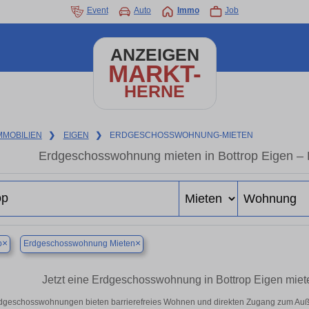
Event
Auto
Immo
Job
ANZEIGEN
MARKT-
HERNE
MMOBILIEN
❯
EIGEN
❯
ERDGESCHOSSWOHNUNG-MIETEN
Erdgeschosswohnung mieten in Bottrop Eigen –
×
×
p
Erdgeschosswohnung Mieten
Jetzt eine Erdgeschosswohnung in Bottrop Eigen miete
dgeschosswohnungen bieten barrierefreies Wohnen und direkten Zugang zum Auße