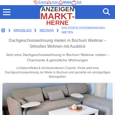
Event
Auto
Immo
Job
ANZEIGEN
MARKT-
HERNE
DACHGESCHOSSWOHNUNG-
❯
IMMOBILIEN
❯
WEITMAR
❯
MIETEN
Dachgeschosswohnung mieten in Bochum Weitmar –
Stilvolles Wohnen mit Ausblick
Jetzt eine Dachgeschosswohnung in Bochum Weitmar mieten –
Charmante & gemütliche Wohnungen
Lichtdurchflutet & mit besonderem Charme: Finde jetzt eine
Dachgeschosswohnung zur Miete in Bochum und genieße ein einzigartiges
Wohngefühl.