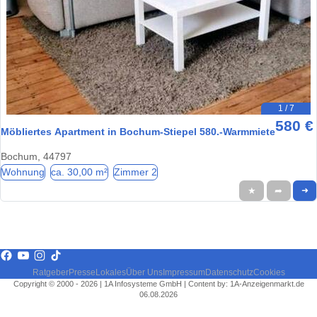
1 / 7
580 €
Möbliertes Apartment in Bochum-Stiepel 580.-Warmmiete
Bochum, 44797
Wohnung
ca. 30,00 m²
Zimmer 2
★
➦
➜
Ratgeber
Presse
Lokales
Über Uns
Impressum
Datenschutz
Cookies
Copyright © 2000 - 2026 | 1A Infosysteme GmbH | Content by: 1A-Anzeigenmarkt.de
06.08.2026