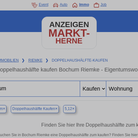
Event
Auto
Immo
Job
ANZEIGEN
MARKT-
HERNE
MMOBILIEN
❯
RIEMKE
❯
DOPPELHAUSHÄLFTE-KAUFEN
oppelhaushälfte kaufen Bochum Riemke - Eigentumswohn
×
×
×
um
Doppelhaushälfte Kaufen
5,12
Finden Sie hier Ihre Doppelhaushälfte zum
uchen Sie in Bochum Riemke eine Doppelhaushälfte zum kaufen? Finden Sie hier