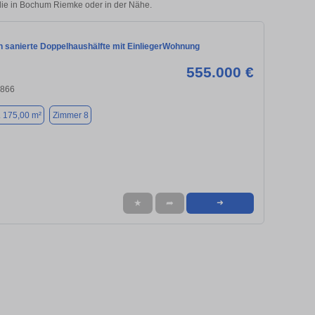
ilie in Bochum Riemke oder in der Nähe.
h sanierte Doppelhaushälfte mit EinliegerWohnung
555.000 €
4866
. 175,00 m²
Zimmer 8
★
➦
➜