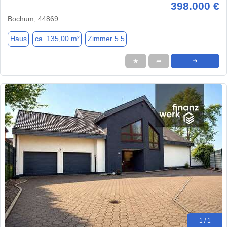
398.000 €
Bochum, 44869
Haus
ca. 135,00 m²
Zimmer 5.5
★
➦
➜
1 / 1