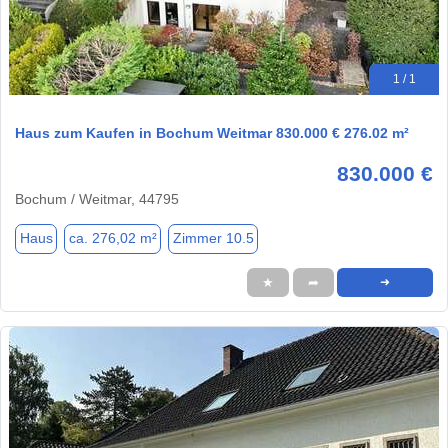
1 / 1
Haus zum Kaufen in Bochum Weitmar 830.000 € 276.02 m²
830.000 €
Bochum / Weitmar, 44795
Haus
ca. 276,02 m²
Zimmer 10.5
★
➦
➜