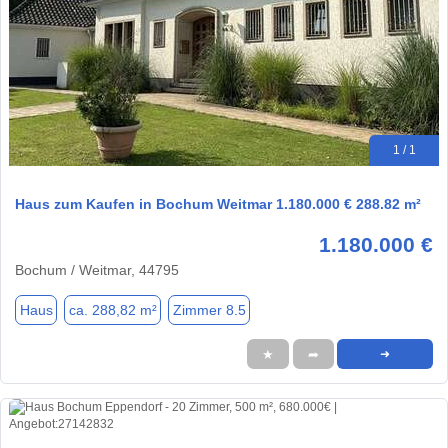
1 / 1
Haus zum Kaufen in Bochum Weitmar 1.180.000 € 288.82 m²
1.180.000 €
Bochum / Weitmar, 44795
Haus
ca. 288,82 m²
Zimmer 8.5
★
➦
➜