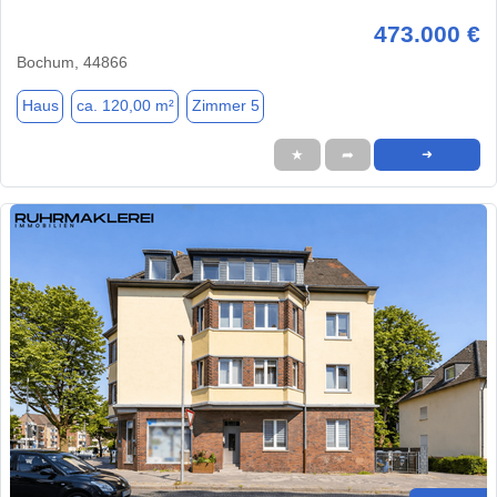
473.000 €
Bochum, 44866
Haus
ca. 120,00 m²
Zimmer 5
★
➦
➜