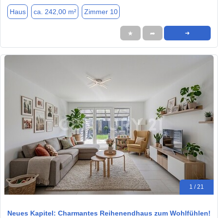
Haus
ca. 242,00 m²
Zimmer 10
★
➦
➜
1 / 21
Neues Kapitel: Charmantes Reihenendhaus zum Wohlfühlen!