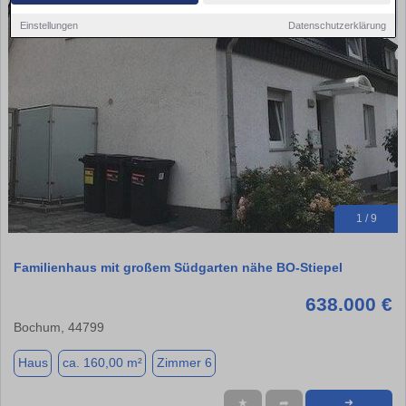
Einstellungen
Datenschutzerklärung
1 / 9
Familienhaus mit großem Südgarten nähe BO-Stiepel
638.000 €
Bochum, 44799
Haus
ca. 160,00 m²
Zimmer 6
★
➦
➜