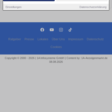
bald wieder vorbei!
Einstellungen
Datenschutzerklärung
Ratgeber
Presse
Lokales
Über Uns
Impressum
Datenschutz
Cookies
Copyright © 2000 - 2026 | 1A Infosysteme GmbH | Content by: 1A-Anzeigenmarkt.de
08.08.2026