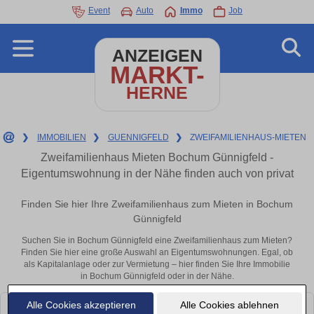
Event
Auto
Immo
Job
ANZEIGEN
MARKT-
HERNE
❯
IMMOBILIEN
❯
GUENNIGFELD
❯
ZWEIFAMILIENHAUS-MIETEN
Zweifamilienhaus Mieten Bochum Günnigfeld -
Eigentumswohnung in der Nähe finden auch von privat
Finden Sie hier Ihre Zweifamilienhaus zum Mieten in Bochum
Günnigfeld
Suchen Sie in Bochum Günnigfeld eine Zweifamilienhaus zum Mieten?
Finden Sie hier eine große Auswahl an Eigentumswohnungen. Egal, ob
als Kapitalanlage oder zur Vermietung – hier finden Sie Ihre Immobilie
in Bochum Günnigfeld oder in der Nähe.
Alle Cookies akzeptieren
Alle Cookies ablehnen
Leider konnten wir derzeit keine passenden Objekte finden. Schauen Sie