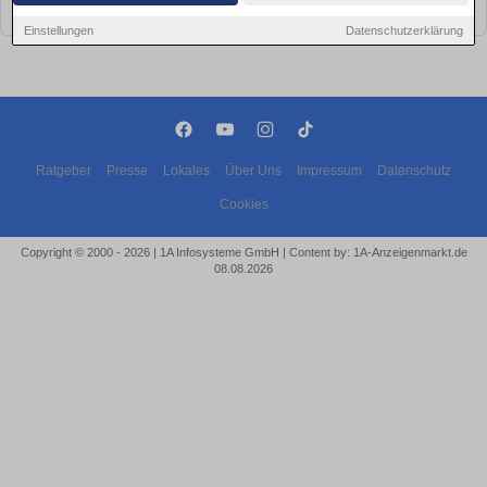
bald wieder vorbei!
Einstellungen
Datenschutzerklärung
Ratgeber
Presse
Lokales
Über Uns
Impressum
Datenschutz
Cookies
Copyright © 2000 - 2026 | 1A Infosysteme GmbH | Content by: 1A-Anzeigenmarkt.de
08.08.2026